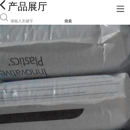
产品展厅
搜索