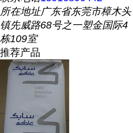
所在地址
广东省东莞市樟木头
镇先威路68号之一塑金国际4
栋109室
推荐产品