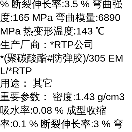
% 断裂伸长率:3.5 % 弯曲强
度:165 MPa 弯曲模量:6890
MPa 热变形温度:143 ℃
生产厂商：*RTP公司
*(聚碳酸酯#防弹胶)/305 EM
L/*RTP
用途： 其它
重要参数： 密度:1.43 g/cm3
吸水率:0.08 % 成型收缩
率:0.1 % 断裂伸长率:3 % 弯