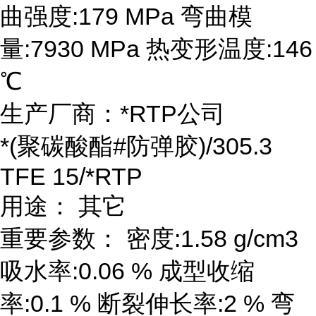
曲强度:179 MPa 弯曲模
量:7930 MPa 热变形温度:146
℃
生产厂商：*RTP公司
*(聚碳酸酯#防弹胶)/305.3
TFE 15/*RTP
用途： 其它
重要参数： 密度:1.58 g/cm3
吸水率:0.06 % 成型收缩
率:0.1 % 断裂伸长率:2 % 弯