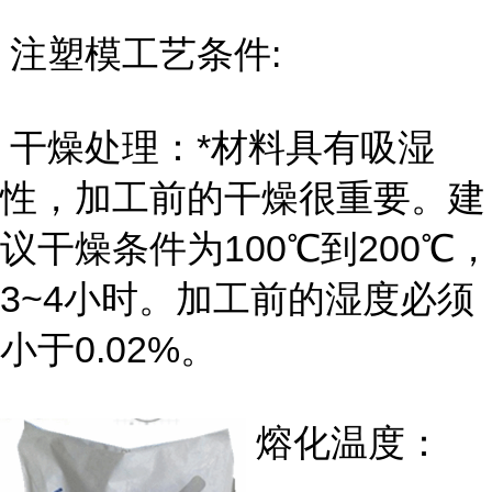
注塑模工艺条件:
干燥处理：*材料具有吸湿
性，加工前的干燥很重要。建
议干燥条件为100℃到200℃，
3~4小时。加工前的湿度必须
小于0.02%。
熔化温度：