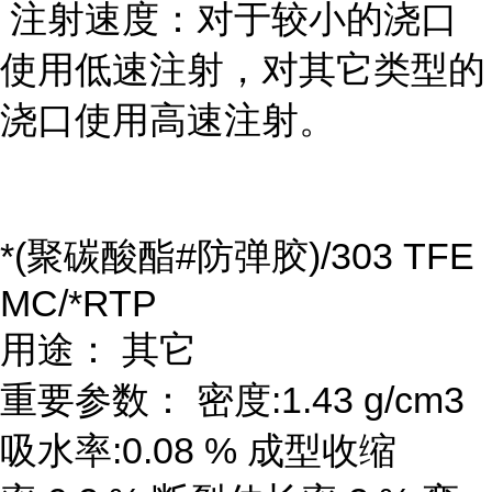
注射速度：对于较小的浇口
使用低速注射，对其它类型的
浇口使用高速注射。
*(聚碳酸酯#防弹胶)/303 TFE
MC/*RTP
用途： 其它
重要参数： 密度:1.43 g/cm3
吸水率:0.08 % 成型收缩