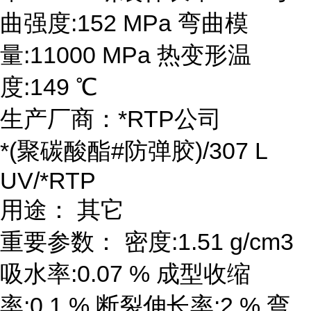
曲强度:152 MPa 弯曲模
量:11000 MPa 热变形温
度:149 ℃
生产厂商：*RTP公司
*(聚碳酸酯#防弹胶)/307 L
UV/*RTP
用途： 其它
重要参数： 密度:1.51 g/cm3
吸水率:0.07 % 成型收缩
率:0.1 % 断裂伸长率:2 % 弯