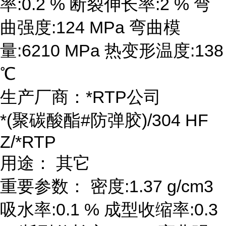
率:0.2 % 断裂伸长率:2 % 弯
曲强度:124 MPa 弯曲模
量:6210 MPa 热变形温度:138
℃
生产厂商：*RTP公司
*(聚碳酸酯#防弹胶)/304 HF
Z/*RTP
用途： 其它
重要参数： 密度:1.37 g/cm3
吸水率:0.1 % 成型收缩率:0.3