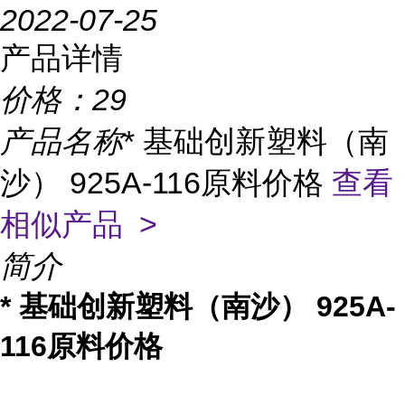
2022-07-25
产品详情
价格：
29
产品名称
* 基础创新塑料（南
沙） 925A-116原料价格
查看
相似产品 >
简介
* 基础创新塑料（南沙） 925A-
116原料价格