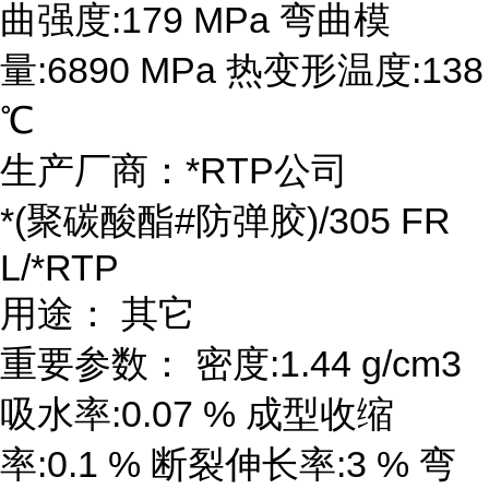
曲强度:179 MPa 弯曲模
量:6890 MPa 热变形温度:138
℃
生产厂商：*RTP公司
*(聚碳酸酯#防弹胶)/305 FR
L/*RTP
用途： 其它
重要参数： 密度:1.44 g/cm3
吸水率:0.07 % 成型收缩
率:0.1 % 断裂伸长率:3 % 弯