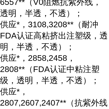
6557**（V0阻燃抗紫外线，
透明，半透，不透）；
供应*，3108,3208**（耐冲
FDA认证高粘挤出注塑级，透
明，半透，不透）；
供应*，2858,2458，
2808**（FDA认证中粘注塑
级，透明，半透，不透）；
供应*，
2807,2607,2407**（抗紫外线