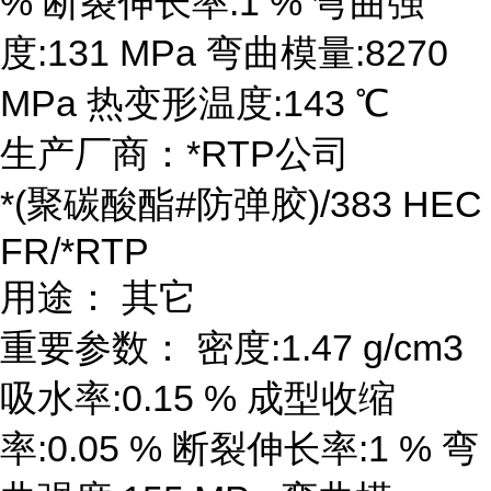
% 断裂伸长率:1 % 弯曲强
度:131 MPa 弯曲模量:8270
MPa 热变形温度:143 ℃
生产厂商：*RTP公司
*(聚碳酸酯#防弹胶)/383 HEC
FR/*RTP
用途： 其它
重要参数： 密度:1.47 g/cm3
吸水率:0.15 % 成型收缩
率:0.05 % 断裂伸长率:1 % 弯