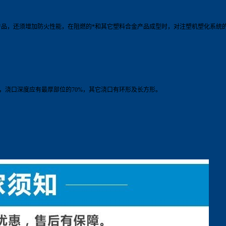
产品，还须增加防火性能，在阻燃的*和其它塑料合金产品成型时，对注塑机塑化系统
形浇口，浇口深度应有最厚部位的70%，其它浇口有环形及长方形。