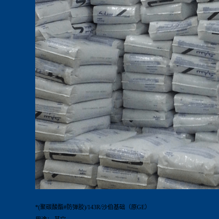
*(聚碳酸酯#防弹胶)/143R/沙伯基础（原GE）