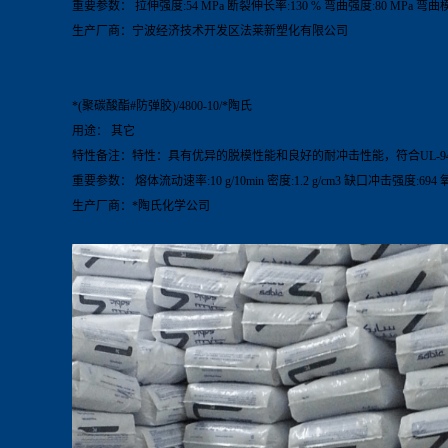
重要参数： 拉伸强度:54 MPa 断裂伸长率:130 % 弯曲强度:80 MPa 弯曲模量
生产厂商：宁波经济技术开发区法莱新塑化有限公司
*(聚碳酸酯#防弹胶)/4800-10/*陶氏
用途： 其它
特性备注：特性：具有优异的脱模性能和良好的耐冲击性能，符合UL-94
重要参数： 熔体流动速率:10 g/10min 密度:1.2 g/cm3 缺口冲击强度:694 
生产厂商：*陶氏化学公司