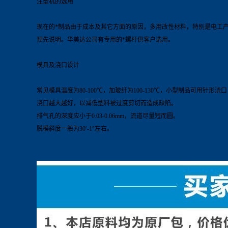
注塑机的选用
现在的*制品由于成本及其它方面的原因，多用改性材料，特别是电工
预先说明。华美达公司有专用的*螺杆供客户选用。
模具及浇口设计
常见模具温度为80-100℃，加玻纤为100-130℃，小型制品可用针
浇口越大越好，以减低塑料被过度剪切而造成缺陷。
排气孔的深度应小于0.03-0.06mm，流道尽量短而圆。
脱模斜度一般为30′-1°左右。