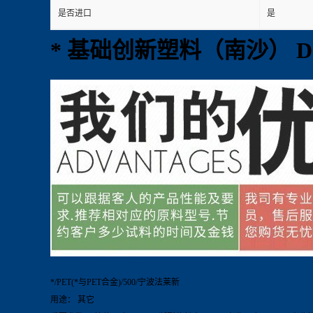
是否进口
是
* 基础创新塑料（南沙） D1
*/PET(*与PET合金)/500/宁波法莱新
用途： 其它