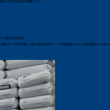
:2500 MPa 热变形温度:116 ℃
 V-0防火安全规定
氧指数:36 % 拉伸强度:59 MPa 断裂伸长率:115 % 弯曲强度:98 MPa 弯曲模量:2330 MPa