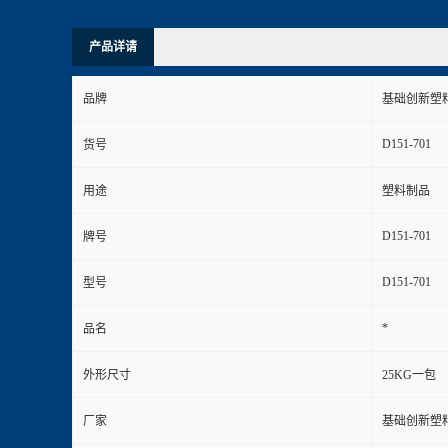
产品详请
品牌
基础创新塑
D151-701
货号
用途
塑料制品
D151-701
牌号
D151-701
型号
*
品名
外形尺寸
25KG一包
厂家
基础创新塑