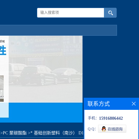
联系方式
手机：
15916806442
Q Q：
>
PC 聚碳酸酯
>
* 基础创新塑料（南沙） D151-701原料价格