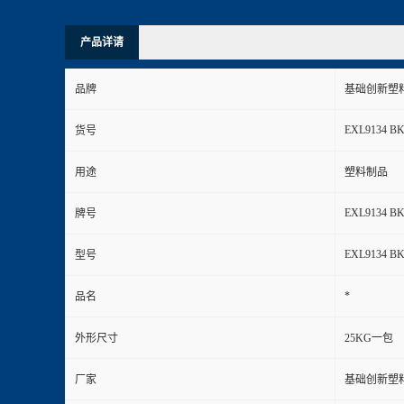
产品详请
品牌
基础创新塑
EXL9134 B
货号
用途
塑料制品
EXL9134 B
牌号
EXL9134 B
型号
*
品名
外形尺寸
25KG一包
厂家
基础创新塑