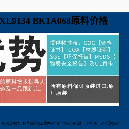
9134 BK1A068原料价格
、电话交换器、信号继电器及零件等；2、汽车：保险杆、分电盘、安全玻璃等；