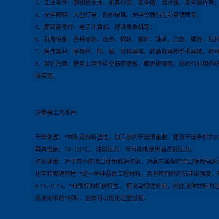
3、工业零件：照相机本体、机具外壳、安全帽、潜水镜、安全镜片等
4、光学照明：大型灯罩、防护玻璃、光学仪器的左右目镜筒等；
5、高精度零件：电子计算机、视频录象机等；
6、机械设备：各种齿轮、齿条、蜗轮、蜗杆、轴承、凸轮、螺栓、杠
7、医疗器材：医用杯、筒、瓶、牙科器械、药品容器和手术器械，还
8、其它方面：建筑上用作中空筋双壁板、暖房玻璃等；纺织行业用作
磁带等。
注塑模工艺条件:
干燥处理：*材料具有吸湿性，加工前的干燥很重要。建议干燥条件为100℃到
模具温度：70~120℃。 注射压力：尽可能地使用高注射压力。
注射速度：对于较小的浇口使用低速注射，对其它类型的浇口使用高速
化学和物理特性: *是一种非晶体工程材料，具有特别好的抗冲击强度、热稳定性
0.1%~0.2%。*有很好的机械特性， 但流动特性较差，因此这种
高流动率的*材料，这样可以优化注塑过程。