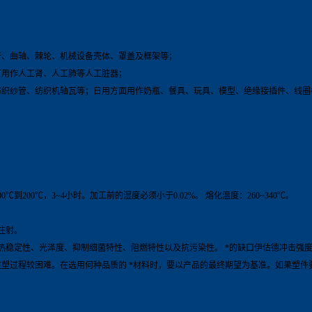
；
杆、曲轴、棘轮、机械设备壳体、罩盖及框架等；
可用作人工肾、人工肺等人工脏器；
纺织纱管、纺织机轴瓦等；日用方面用作奶瓶、餐具、玩具、模型、绝缘接插件、线圈
200℃，3~4小时。加工前的湿度必须小于0.02%。 熔化温度：260~340℃。
注射。
、光泽度、抑制细菌特性、阻燃特性以及抗污染性。 *的缺口伊估德冲击强度（otched Iz
材料的注塑过程较困难。在选用何种品质的 *材料时，要以产品的最终期望为基准。如果塑