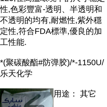
性,色彩豐富-透明、半透明和
不透明的均有,耐燃性,紫外穩
定性,符合FDA標準,優良的加
工性能.
*(聚碳酸酯#防弹胶)/*-1150U/
乐天化学
用途： 其它