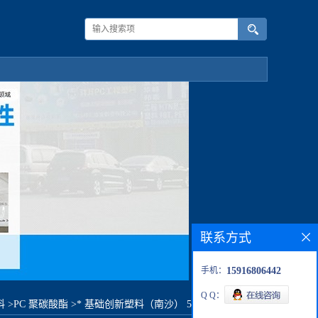
联系方式
手机：
15916806442
Q Q：
料
>
PC 聚碳酸酯
>
* 基础创新塑料（南沙） 500-739原料价格