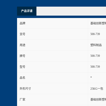
产品详请
品牌
基础创新塑
500-739
货号
用途
塑料制品
500-739
牌号
500-739
型号
*
品名
外形尺寸
25KG一包
厂家
基础创新塑