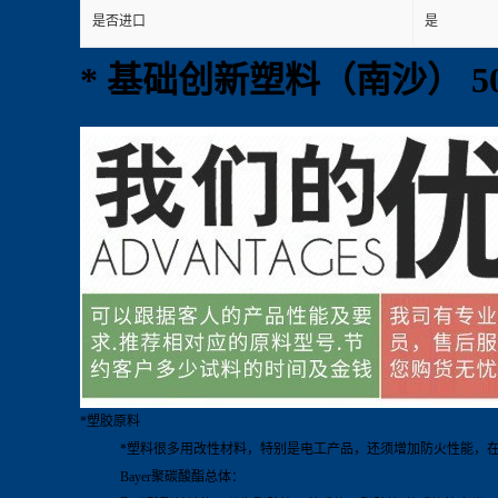
是否进口
是
* 基础创新塑料（南沙） 50
*塑胶原料
*塑料很多用改性材料，特别是电工产品，还须增加防火性能，在阻
Bayer聚碳酸酯总体：