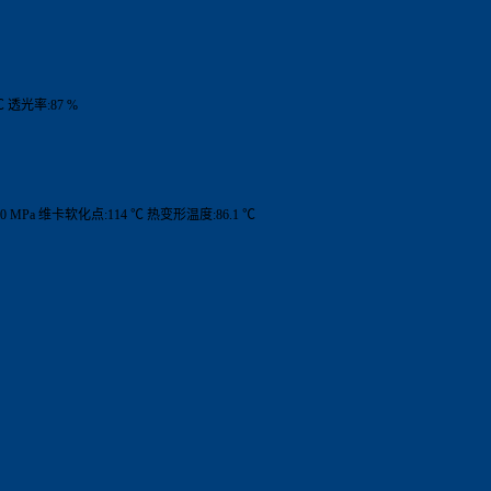
 透光率:87 %
0 MPa 维卡软化点:114 ℃ 热变形温度:86.1 ℃