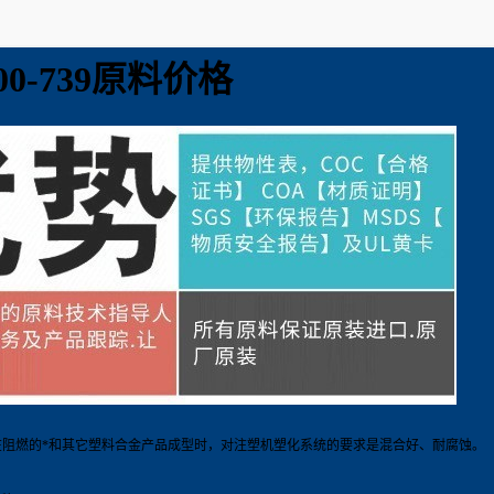
0-739原料价格
燃的*和其它塑料合金产品成型时，对注塑机塑化系统的要求是混合好、耐腐蚀。