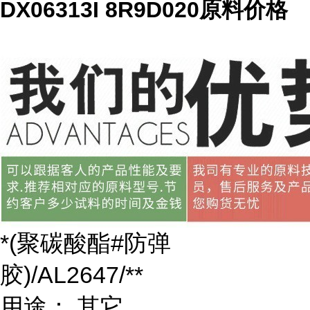
DX06313I 8R9D020原料价格
*(聚碳酸酯#防弹
胶)/AL2647/**
用途： 其它