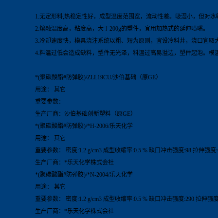
1.无定形料,热稳定性好，成型温度范围宽，流动性差。吸湿小，但对
2.熔融温度高，粘度高，大于200g的塑件，宜用加热式的延伸喷嘴。
3.冷却速度快，模具浇注系统以粗、短为原则，宜设冷料井，浇口宜取
4.料温过低会造成缺料，塑件无光泽，料温过高易溢边，塑件起泡。模
*(聚碳酸酯#防弹胶)/ZLL19CU/沙伯基础（原GE）
用途： 其它
重要参数：
生产厂商：沙伯基础创新塑料（原GE）
*(聚碳酸酯#防弹胶)/*H-2006/乐天化学
用途： 其它
重要参数： 密度:1.2 g/cm3 成型收缩率:0.5 % 缺口冲击强度:98 拉伸强度:63
生产厂商：*乐天化学株式会社
*(聚碳酸酯#防弹胶)/*N-2004/乐天化学
用途： 其它
重要参数： 密度:1.2 g/cm3 成型收缩率:0.5 % 缺口冲击强度:290 拉伸强度:5
生产厂商：*乐天化学株式会社