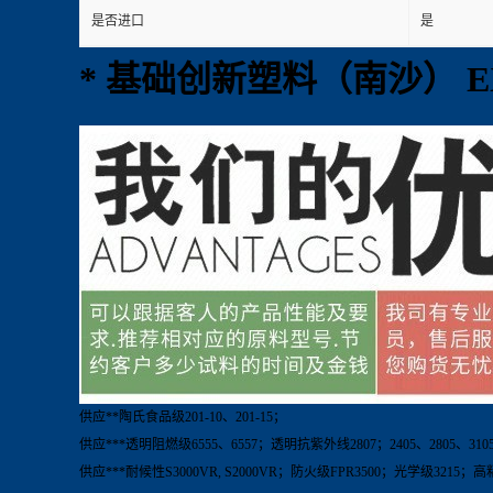
是否进口
是
* 基础创新塑料（南沙） EX
供应**陶氏食品级201-10、201-15；
供应***透明阻燃级6555、6557；透明抗紫外线2807；2405、2805、3105、28
供应***耐候性S3000VR, S2000VR；防火级FPR3500；光学级3215；高粘