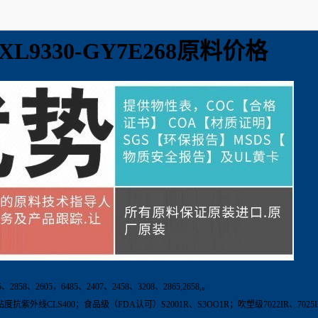
L9330-GY7E268原料价格
58、2605，6485、2407、2458、3208、2865,2658,。
度抗紫外线CLS400；食品级（FDA认可）S2001R、S3OO1R；吹塑级7022IR、7025IR；S30