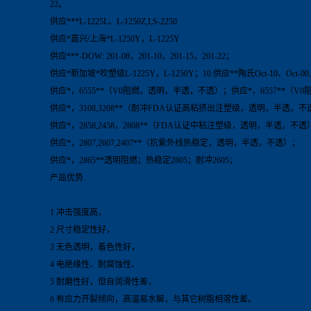
22。
供应***L-1225L、L-1250Z,LS-2250
供应*嘉兴/上海*L-1250Y，L-1225Y
供应***-DOW: 201-08，201-10，201-15，201-22；
供应*新加坡*吹塑级L-1225Y，L-1250Y；10.供应**陶氏Oct-10、Oct-00, 
供应*，6555**（V0阻燃，透明，半透，不透）；供应*，6557**
供应*，3108,3208**（耐冲FDA认证高粘挤出注塑级，透明，半透，
供应*，2858,2458，2808**（FDA认证中粘注塑级，透明，半透，不透
供应*，2807,2607,2407**（抗紫外线热稳定，透明，半透，不透）；
供应*，2865**透明阻燃；热稳定2805；耐冲2605；
产品优势.
1 冲击强度高，
2 尺寸稳定性好，
3 无色透明，着色性好，
4 电绝缘性、耐腐蚀性、
5 耐磨性好，但自润滑性差，
6 有应力开裂倾向，高温易水解，与其它树脂相溶性差。