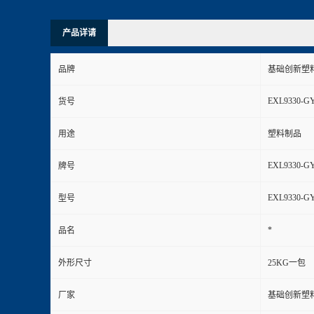
产品详请
品牌
基础创新塑
EXL9330-G
货号
用途
塑料制品
EXL9330-G
牌号
EXL9330-G
型号
*
品名
外形尺寸
25KG一包
厂家
基础创新塑