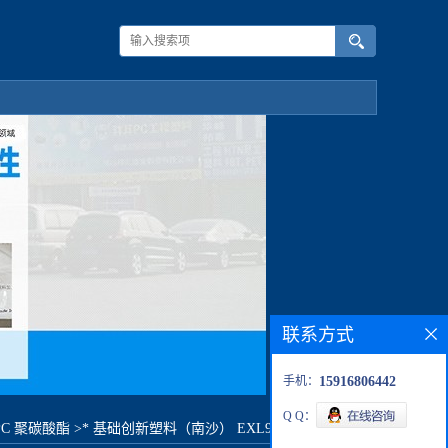
联系方式
手机：
15916806442
Q Q：
PC 聚碳酸酯
>
* 基础创新塑料（南沙） EXL9330-GY7E268