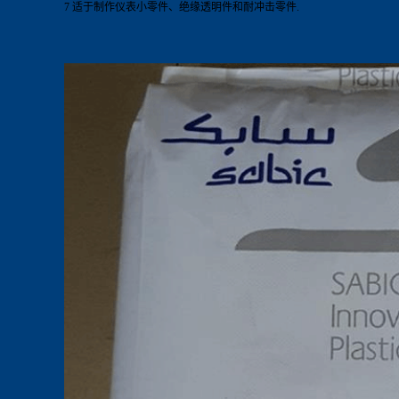
7 适于制作仪表小零件、绝缘透明件和耐冲击零件.