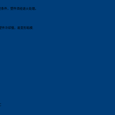
型条件，塑件须经退火处理。
塑件冷却慢，易变形粘模.
℃