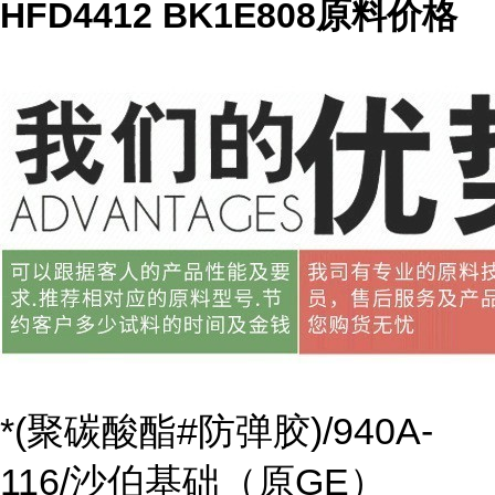
HFD4412 BK1E808原料价格
*(聚碳酸酯#防弹胶)/940A-
116/沙伯基础（原GE）