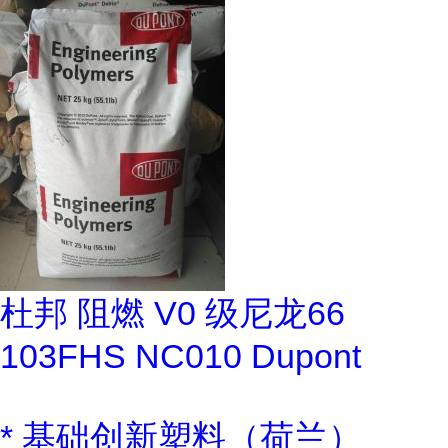
杜邦 阻燃 V0 级尼龙66
103FHS NC010 Dupont
* 基础创新塑料（荷兰）