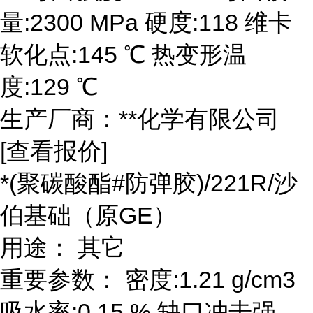
量:2300 MPa 硬度:118 维卡
软化点:145 ℃ 热变形温
度:129 ℃
生产厂商：**化学有限公司
[查看报价]
*(聚碳酸酯#防弹胶)/221R/沙
伯基础（原GE）
用途： 其它
重要参数： 密度:1.21 g/cm3
吸水率:0.15 % 缺口冲击强