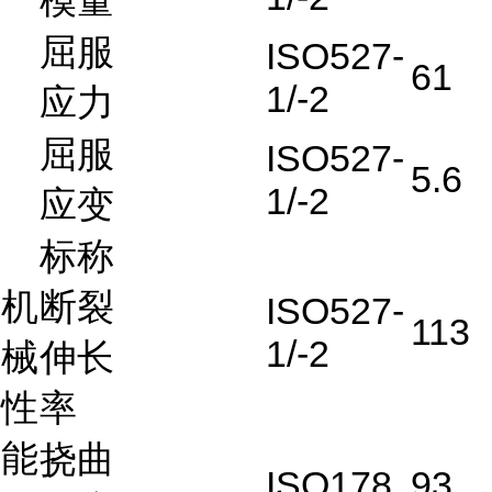
模量
屈服
ISO527-
61
1/-2
应力
屈服
ISO527-
5.6
1/-2
应变
标称
机
断裂
ISO527-
113
1/-2
械
伸长
性
率
能
挠曲
ISO178
93