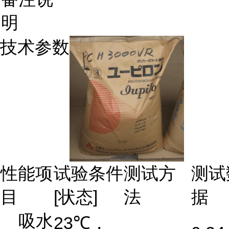
明
技术参数
性能项
试验条件
测试方
测试
目
[状态]
法
据
吸水
23℃，