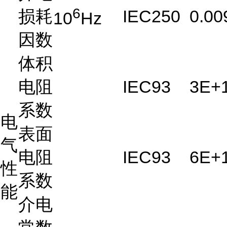
6
损耗
IEC250
0.00
10
Hz
因数
体积
电阻
IEC93
3E+
系数
电
表面
气
电阻
IEC93
6E+
性
系数
能
介电