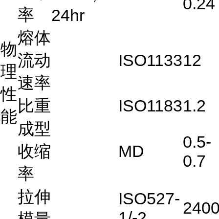
0.24
率
24hr
熔体
物
流动
ISO1133
12
理
速率
性
比重
ISO1183
1.2
能
成型
0.5-
收缩
MD
0.7
率
拉伸
ISO527-
240
1/-2