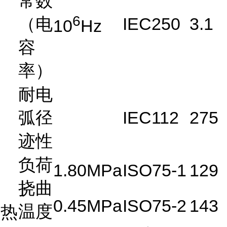
常数
6
（电
IEC250
3.1
10
Hz
容
率）
耐电
弧径
IEC112
275
迹性
负荷
1.80MPa
ISO75-1
129
挠曲
0.45MPa
ISO75-2
143
温度
热