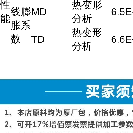
性
热变形
线膨
MD
6.5E
能
分析
胀系
热变形
数
TD
6.6E
分析