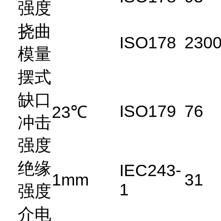
强度
挠曲
ISO178
230
模量
摆式
缺口
ISO179
76
23℃
冲击
强度
绝缘
IEC243-
1mm
31
1
强度
介电