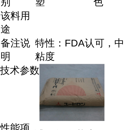
别
塑
色
该料用
途
备注说
特性：FDA认可，中
明
粘度
技术参数
性能项