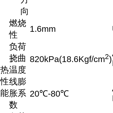
向
燃烧
1.6mm
性
负荷
2
挠曲
820kPa(18.6Kgf/cm
)
热
温度
性
线膨
能
胀系
20℃-80℃
数