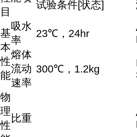
试验条件[状态]
目
吸水
基
23℃，24hr
率
本
熔体
性
流动
300℃，1.2kg
能
速率
物
理
比重
性