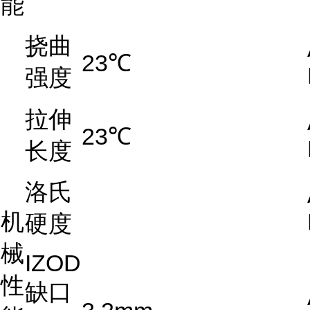
能
挠曲
23℃
强度
拉伸
23℃
长度
洛氏
机
硬度
械
IZOD
性
缺口