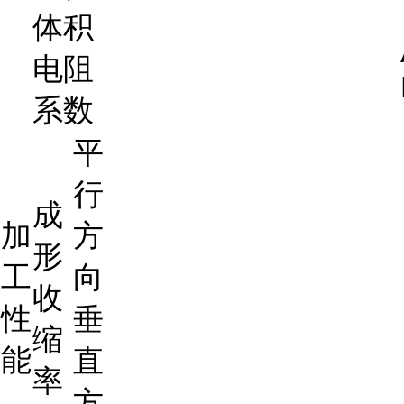
体积
电阻
系数
平
行
成
加
方
形
工
向
收
性
垂
缩
能
直
率
方