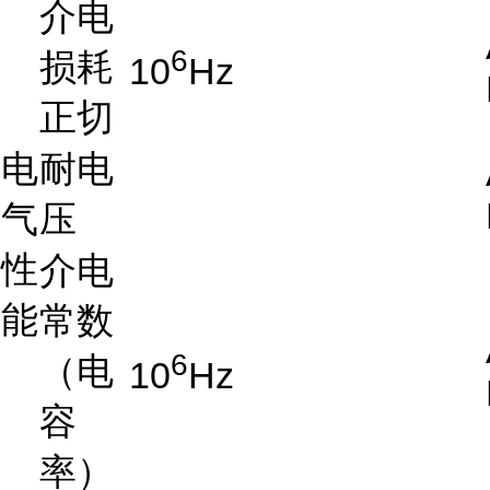
介电
6
损耗
10
Hz
正切
电
耐电
气
压
性
介电
能
常数
6
（电
10
Hz
容
率）