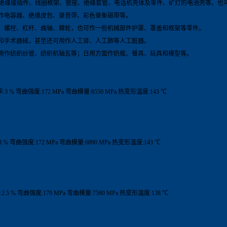
绝缘接插件、线圈框架、管座、绝缘套管、电话机壳体及零件、矿灯的电池壳等。也
作电容器、绝缘皮包、录音带、彩色录象磁带等。
螺栓、杠杆、曲轴、棘轮，也可作一些机械部件护罩、罩盖和框架等零件。
手术器械，甚至还可用作人工肾、人工肺等人工脏器。
作纺织纱管、纺织机轴瓦等；日用方面作奶瓶、餐具、玩具和模型等。
:3 % 弯曲强度:172 MPa 弯曲模量:6550 MPa 热变形温度:143 ℃
3 % 弯曲强度:172 MPa 弯曲模量:6890 MPa 热变形温度:143 ℃
2.5 % 弯曲强度:179 MPa 弯曲模量:7580 MPa 热变形温度:138 ℃