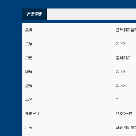
产品详请
品牌
基础创新塑料
2200R
货号
用途
塑料制品
2200R
牌号
2200R
型号
*
品名
外形尺寸
25KG一包
厂家
基础创新塑料