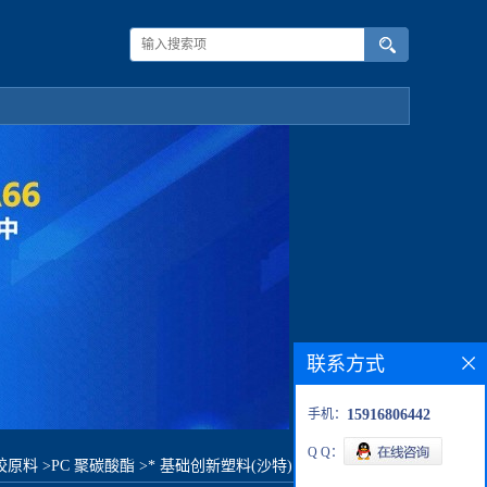
联系方式
手机：
15916806442
Q Q：
胶原料
>
PC 聚碳酸酯
>
* 基础创新塑料(沙特) 2200R原料价格