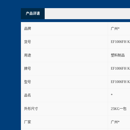
产品详请
品牌
广州*
EF1006FH 
货号
用途
塑料制品
EF1006FH 
牌号
EF1006FH 
型号
*
品名
外形尺寸
25KG一包
厂家
广州*