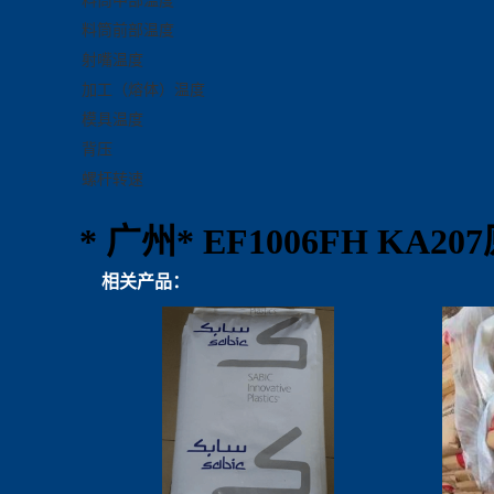
料筒中部温度
料筒前部温度
射嘴温度
加工（熔体）温度
模具温度
背压
螺杆转速
* 广州* EF1006FH KA2
相关产品：