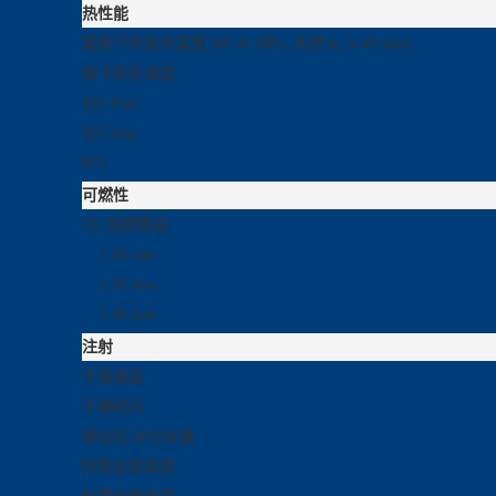
热性能
载荷下热变形温度
5
(0.45 MPa, 未退火, 6.40 mm)
维卡软化温度
RTI Elec
RTI Imp
RTI
可燃性
UL 阻燃等级
1.00 mm
1.50 mm
3.00 mm
注射
干燥温度
干燥时间
建议的 水分含量
料筒后部温度