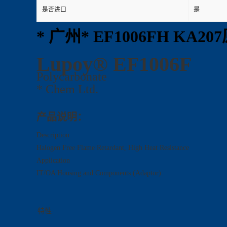
是否进口
是
* 广州* EF1006FH KA2
Lupoy® EF1006F
Polycarbonate
* Chem Ltd.
产品说明：
Description
Halogen Free Flame Retardant, High Heat Resistance
Application
IT/OA Housing and Components (Adaptor)
特性