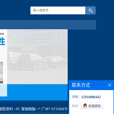
联系方式
手机：
15916806442
Q Q：
C塑胶原料
>
PC 聚碳酸酯
>
* 广州* EF1006FH KA207原料价格