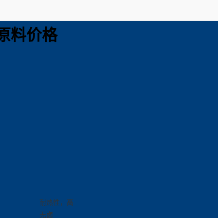
07原料价格
耐热性，高
无卤