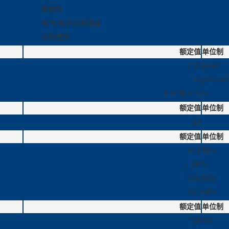
阻燃性
电气/电子应用领域
注射成型
额定值
单位制
1.21
g/cm3
12
g/10 min
0.50 到 0.70
%
额定值
单位制
118
额定值
单位制
61.8
MPa
> 100
%
2260
MPa
95.1
MPa
额定值
单位制
760
J/m