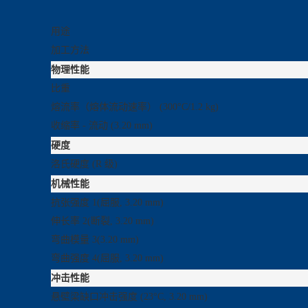
用途
加工方法
物理性能
比重
熔流率（熔体流动速率）
(300°C/1.2 kg)
收缩率 - 流动
(3.20 mm)
硬度
洛氏硬度
(R 级)
机械性能
抗张强度
1
(屈服, 3.20 mm)
伸长率
2
(断裂, 3.20 mm)
弯曲模量
3
(3.20 mm)
弯曲强度
4
(屈服, 3.20 mm)
冲击性能
悬壁梁缺口冲击强度
(23°C, 3.20 mm)