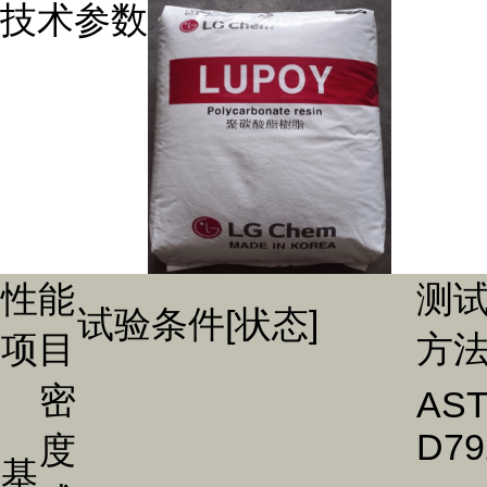
技术参数
性能
测
试验条件[状态]
项目
方
密
AS
D79
度
基