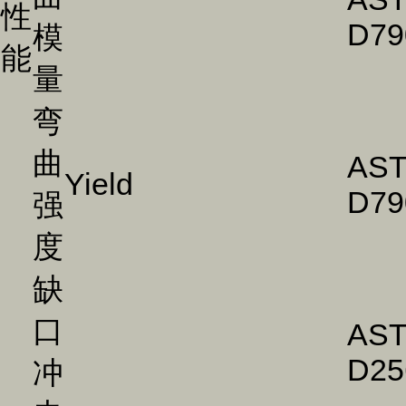
性
D79
模
能
量
弯
曲
AS
Yield
D79
强
度
缺
口
AS
D25
冲