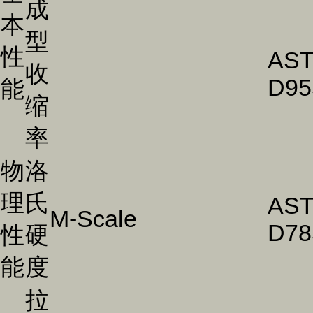
成
本
型
性
AS
收
D95
能
缩
率
物
洛
理
氏
AS
M-Scale
D78
性
硬
能
度
拉