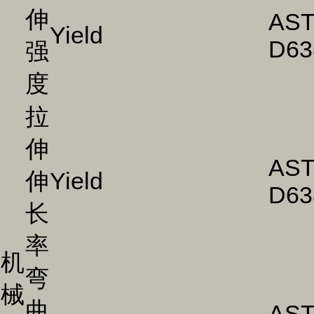
伸
AS
Yield
D63
强
度
拉
伸
AS
伸
Yield
D63
长
率
机
弯
械
曲
AS