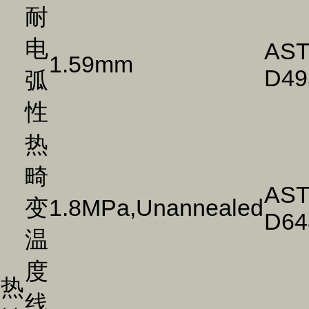
耐
电
AS
1.59mm
D49
弧
性
热
畸
AS
变
1.8MPa,Unannealed
D64
温
度
热
线