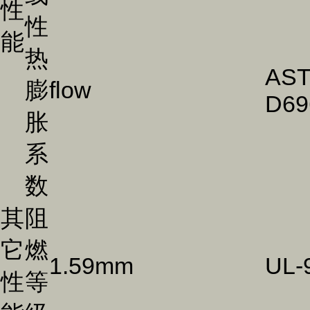
性
性
能
热
AS
膨
flow
D69
胀
系
数
其
阻
它
燃
1.59mm
UL-
性
等