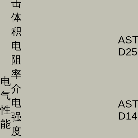
击
体
积
AS
电
D25
阻
率
电
介
气
电
AS
性
D14
强
能
度