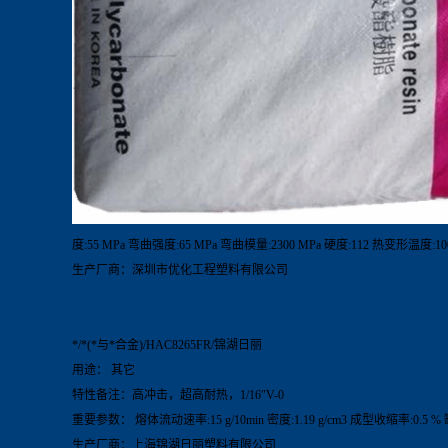
度:55 MPa 弯曲强度:65 MPa 弯曲模量:2300 MPa 硬度:112 热变形温度:10
生产厂商：深圳市优化工程塑料有限公司
*/*(*与*合金)/HAC8265FR/锦湖日丽
用途： 其它
特性备注：高冲击，超高耐热，1/16″V-0
重要参数： 熔体流动速率:15 g/10min 密度:1.19 g/cm3 成型收缩率:0.5 %
生产厂商：上海锦湖日丽塑料有限公司