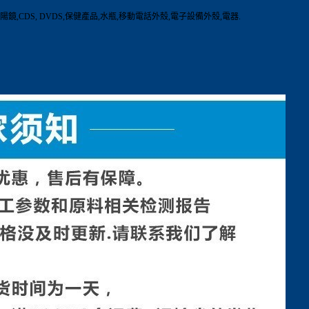
,CDS, DVDS,保健產品,水瓶,移動電話外殼,電子設備外殼,電器.