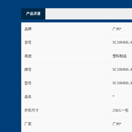
产品详请
品牌
广州*
SC1004ML-
货号
用途
塑料制品
SC1004ML-
牌号
SC1004ML-
型号
*
品名
外形尺寸
25KG一包
厂家
广州*