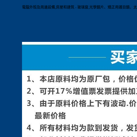
電腦外殼及周邊設備,房屋和建筑 - 玻璃窗,光學鏡片、矯正用護目鏡、太陽鏡