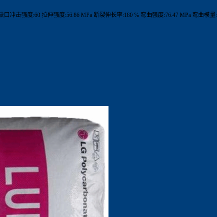
 缺口冲击强度:60 拉伸强度:56.86 MPa 断裂伸长率:180 % 弯曲强度:76.47 MPa 弯曲模量:2