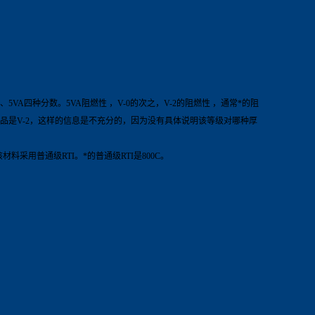
VA四种分数。5VA阻燃性 ，V-0的次之，V-2的阻燃性 ，通常*的阻
种产品是V-2，这样的信息是不充分的，因为没有具体说明该等级对哪种厚
料采用普通级RTI。*的普通级RTI是800C。