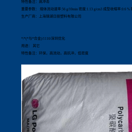
特性备注：高冲击
重要参数： 熔体流动速率:56 g/10min 密度:1.13 g/cm3 成型收缩率:0.6 %
生产厂商：上海锦湖日丽塑料有限公司
*/*(*与*合金)/1110/深圳优化
用途： 其它
特性备注：环保，高流动，高抗冲，低密度