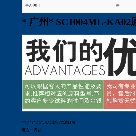
是否进口
是
* 广州* SC1004ML-KA
*/*(*与*合金)/HAC8250/锦湖日丽
用途： 其它