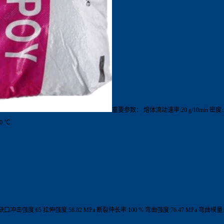
重要参数： 熔体流动速率:20 g/10min 密度:1
0 ℃
 缺口冲击强度:65 拉伸强度:58.82 MPa 断裂伸长率:100 % 弯曲强度:76.47 MPa 弯曲模量:2