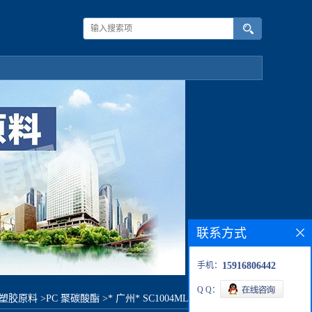
联系方式
手机：
15916806442
Q Q：
C塑胶原料
>
PC 聚碳酸酯
>
* 广州* SC1004ML-KA02原料价格