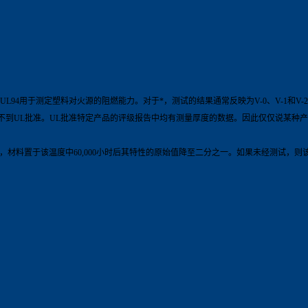
4用于测定塑料对火源的阻燃能力。对于*，测试的结果通常反映为V-0、V-1和V-2、5
品就得不到UL批准。UL批准特定产品的评级报告中均有测量厚度的数据。因此仅仅说某
温度，材料置于该温度中60,000小时后其特性的原始值降至二分之一。如果未经测试，则该材