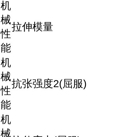
机
械
拉伸模量
性
能
机
械
抗张强度2(屈服)
性
能
机
械