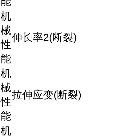
能
机
械
伸长率2(断裂)
性
能
机
械
拉伸应变(断裂)
性
能
机