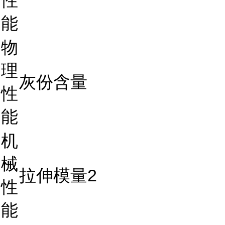
性
能
物
理
灰份含量
性
能
机
械
拉伸模量2
性
能