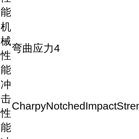
能
机
械
弯曲应力4
性
能
冲
击
CharpyNotchedImpactStre
性
能