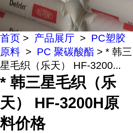
首页
>
产品展厅
>
PC塑胶
原料
>
PC 聚碳酸酯
> * 韩三
星毛织（乐天） HF-3200...
* 韩三星毛织（乐
天） HF-3200H原
料价格