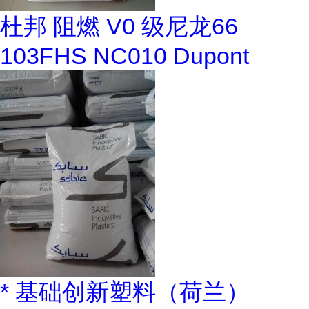
杜邦 阻燃 V0 级尼龙66
103FHS NC010 Dupont
* 基础创新塑料（荷兰）