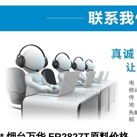
* 烟台万华 FR2827T原料价格