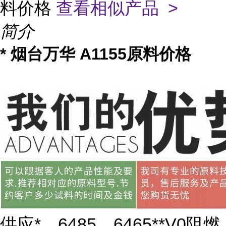
料价格
查看相似产品 >
简介
* 烟台万华 A1155原料价格
供应*，6485，6465**V0阻燃