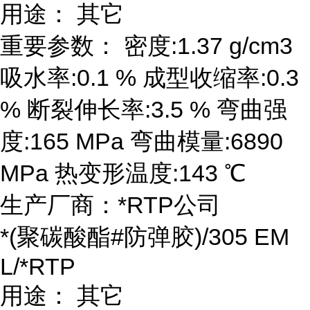
用途： 其它
重要参数： 密度:1.37 g/cm3
吸水率:0.1 % 成型收缩率:0.3
% 断裂伸长率:3.5 % 弯曲强
度:165 MPa 弯曲模量:6890
MPa 热变形温度:143 ℃
生产厂商：*RTP公司
*(聚碳酸酯#防弹胶)/305 EM
L/*RTP
用途： 其它