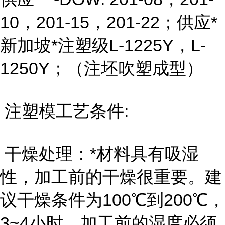
10，201-15，201-22；供应*
新加坡*注塑级L-1225Y，L-
1250Y；（注坯吹塑成型）
注塑模工艺条件:
干燥处理：*材料具有吸湿
性，加工前的干燥很重要。建
议干燥条件为100℃到200℃，
3~4小时。加工前的湿度必须