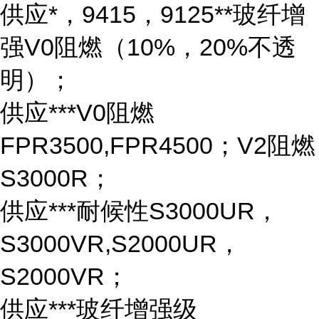
供应*，9415，9125**玻纤增
强V0阻燃（10%，20%不透
明）；
供应***V0阻燃
FPR3500,FPR4500；V2阻燃
S3000R；
供应***耐候性S3000UR，
S3000VR,S2000UR，
S2000VR；
供应***玻纤增强级