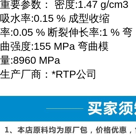
重要参数： 密度:1.47 g/cm3
吸水率:0.15 % 成型收缩
率:0.05 % 断裂伸长率:1 % 弯
曲强度:155 MPa 弯曲模
量:8960 MPa
生产厂商：*RTP公司