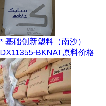
* 基础创新塑料（南沙）
DX11355-BKNAT原料价格