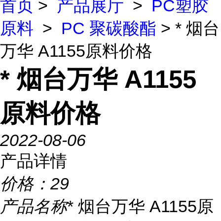
首页
>
产品展厅
>
PC塑胶
原料
>
PC 聚碳酸酯
> * 烟台
万华 A1155原料价格
* 烟台万华 A1155
原料价格
2022-08-06
产品详情
价格：
29
产品名称
* 烟台万华 A1155原