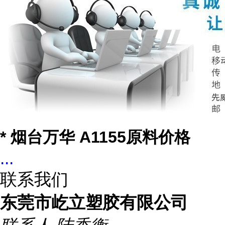
* 烟台万华 A1155原料价格
...
联系我们
东莞市屹立塑胶有限公司