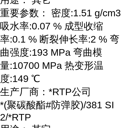
重要参数： 密度:1.51 g/cm3
吸水率:0.07 % 成型收缩
率:0.1 % 断裂伸长率:2 % 弯
曲强度:193 MPa 弯曲模
量:10700 MPa 热变形温
度:149 ℃
生产厂商：*RTP公司
*(聚碳酸酯#防弹胶)/381 SI
2/*RTP