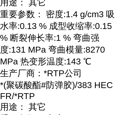
用途： 其它
重要参数： 密度:1.4 g/cm3 吸
水率:0.13 % 成型收缩率:0.15
% 断裂伸长率:1 % 弯曲强
度:131 MPa 弯曲模量:8270
MPa 热变形温度:143 ℃
生产厂商：*RTP公司
*(聚碳酸酯#防弹胶)/383 HEC
FR/*RTP
用途： 其它