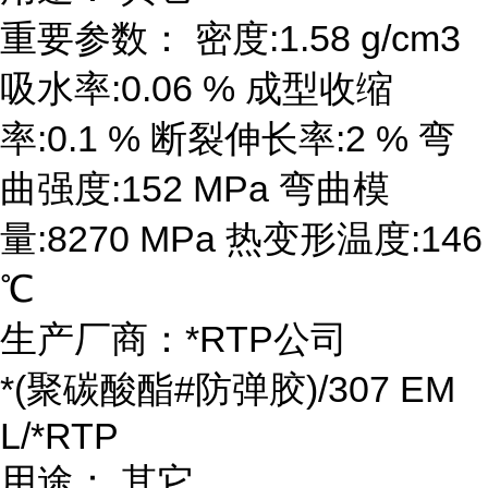
重要参数： 密度:1.58 g/cm3
吸水率:0.06 % 成型收缩
率:0.1 % 断裂伸长率:2 % 弯
曲强度:152 MPa 弯曲模
量:8270 MPa 热变形温度:146
℃
生产厂商：*RTP公司
*(聚碳酸酯#防弹胶)/307 EM
L/*RTP
用途： 其它