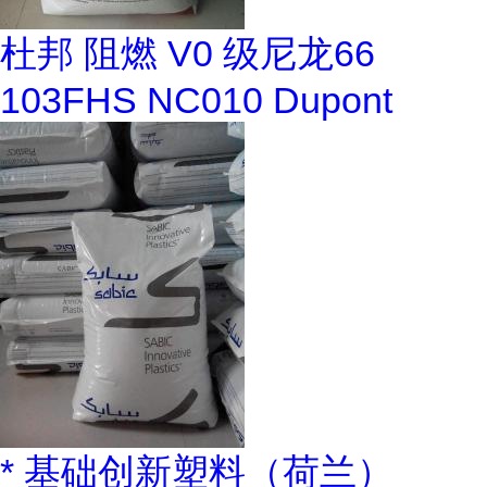
杜邦 阻燃 V0 级尼龙66
103FHS NC010 Dupont
* 基础创新塑料（荷兰）