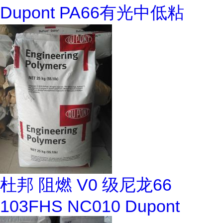
Dupont PA66有光中低粘
杜邦 阻燃 V0 级尼龙66
103FHS NC010 Dupont