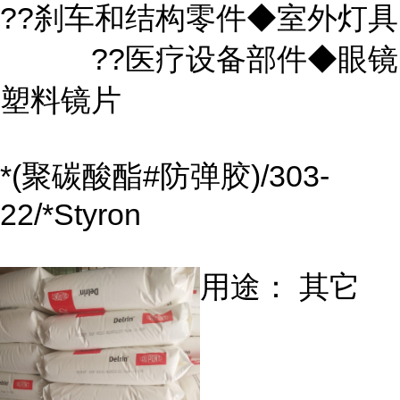
??刹车和结构零件◆室外灯具
??医疗设备部件◆眼镜
塑料镜片
*(聚碳酸酯#防弹胶)/303-
22/*Styron
用途： 其它