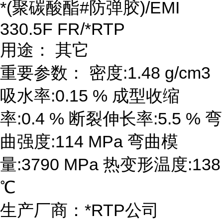
*(聚碳酸酯#防弹胶)/EMI
330.5F FR/*RTP
用途： 其它
重要参数： 密度:1.48 g/cm3
吸水率:0.15 % 成型收缩
率:0.4 % 断裂伸长率:5.5 % 弯
曲强度:114 MPa 弯曲模
量:3790 MPa 热变形温度:138
℃
生产厂商：*RTP公司