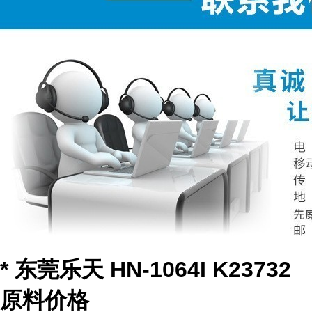
* 东莞乐天 HN-1064I K23732
原料价格