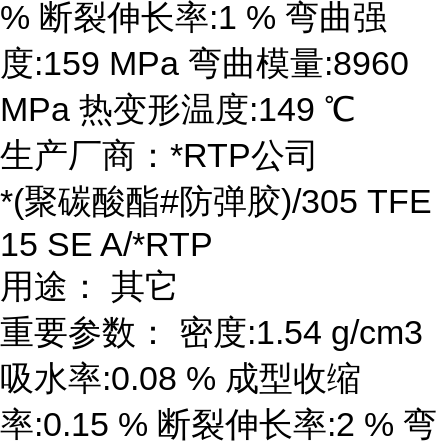
% 断裂伸长率:1 % 弯曲强
度:159 MPa 弯曲模量:8960
MPa 热变形温度:149 ℃
生产厂商：*RTP公司
*(聚碳酸酯#防弹胶)/305 TFE
15 SE A/*RTP
用途： 其它
重要参数： 密度:1.54 g/cm3
吸水率:0.08 % 成型收缩
率:0.15 % 断裂伸长率:2 % 弯