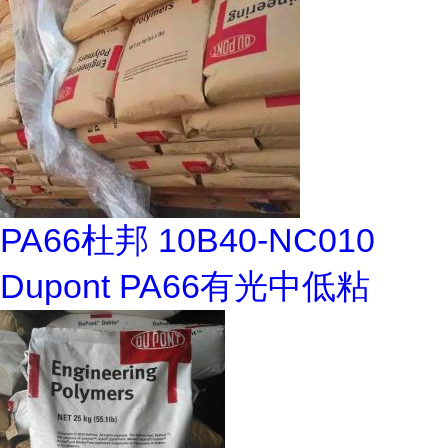
PA66杜邦 10B40-NC010
Dupont PA66有光中低粘