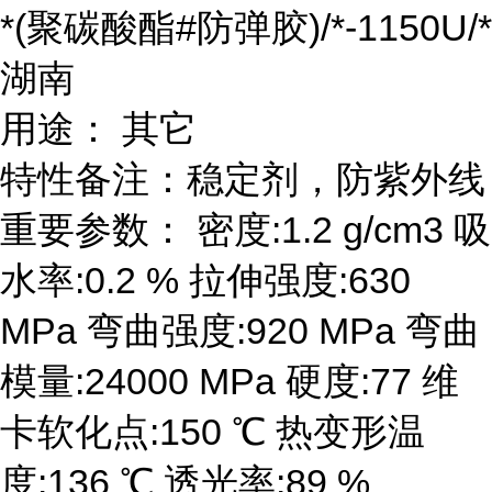
*(聚碳酸酯#防弹胶)/*-1150U/*
湖南
用途： 其它
特性备注：稳定剂，防紫外线
重要参数： 密度:1.2 g/cm3 吸
水率:0.2 % 拉伸强度:630
MPa 弯曲强度:920 MPa 弯曲
模量:24000 MPa 硬度:77 维
卡软化点:150 ℃ 热变形温
度:136 ℃ 透光率:89 %