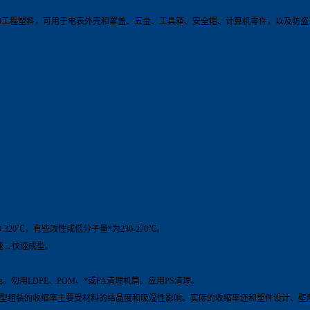
的工程塑料，可用于电表外壳和罩盖、五金、工具箱、安全帽、计算机零件，以及防盗
20℃，有些改性或低分子量*为230-270℃。
速→快速成型。
勿用LDPE、POM、*或PA清理机筒。应用PS清理。
成成型组装的收缩率主要受材料的结晶度和吸湿性影响。实际的收缩率还和塑件设计、