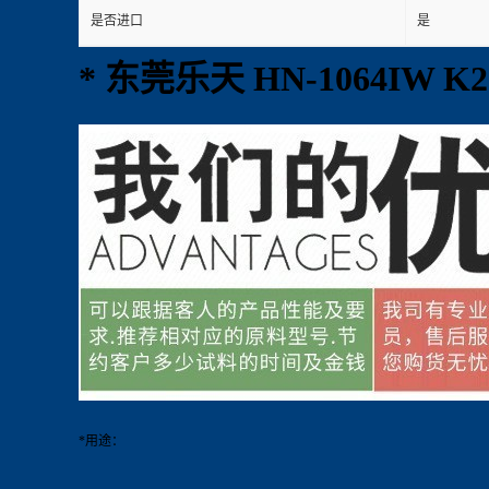
是否进口
是
* 东莞乐天 HN-1064IW 
*用途：