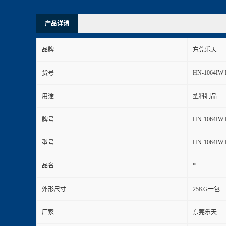
产品详请
品牌
东莞乐天
HN-1064IW 
货号
用途
塑料制品
HN-1064IW 
牌号
HN-1064IW 
型号
*
品名
外形尺寸
25KG一包
厂家
东莞乐天