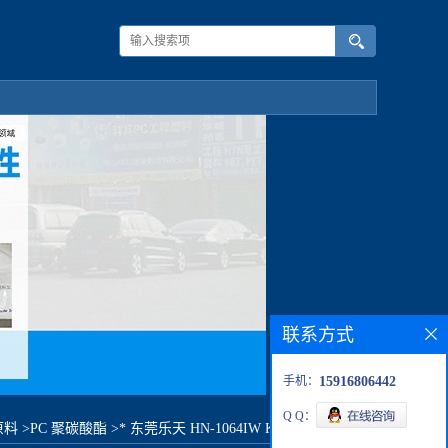
联系方式
手机：
15916806442
Q Q：
原料
>
PC 聚碳酸酯
>
* 东莞乐天 HN-1064IW K23732原料价格