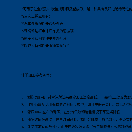
*可用于注塑成形、吹塑成形和挤塑成形，是一种具有良好电绝缘特性
??其它工程应用有：
??汽车外部配件◆设备外壳
??铭牌和边框◆非汽车类的窗玻璃
??刹车和结构零件◆室外灯具
??医疗设备部件◆眼镜塑料镜片
注塑加工参考条件：
1、熔胶温度可用对空注射法来确定加工温度高低。一般*加工温度为270-3
2、 注射速度多见用偏快的注射速度成型，如打电器开关件。常见为慢
3、 背压10bar左右的背压，在没有气纹和混色情况下可适当降低。
4、 滞留时间在高温下停留时间过长，物料会降质，放也CO2，变成黄色。
5、 注意事项有的改性*，由于回收次数太多（分子量降低）或各种