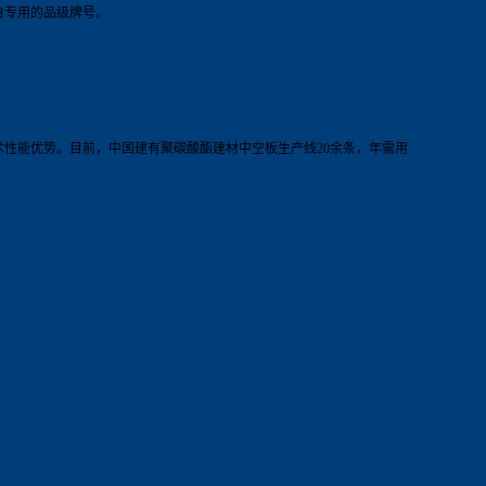
自专用的品级牌号。
性能优势。目前，中国建有聚碳酸酯建材中空板生产线20余条，年需用