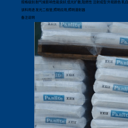
规格级别
耐气候影响性能良好,低光扩散,阻燃性 注射成型
外观颜色
乳
该料用途
发光二极管,照明应用,照明漫射器
备注说明