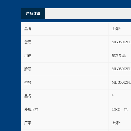
产品详请
品牌
上海*
ML-3500ZP
货号
用途
塑料制品
ML-3500ZP
牌号
ML-3500ZP
型号
*
品名
外形尺寸
25KG一包
厂家
上海*