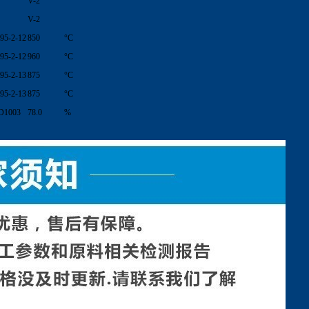
V-2
V-2
95-2-12
850
°C
95-2-12
960
°C
95-2-13
875
°C
95-2-13
875
°C
D1003
78.0
%