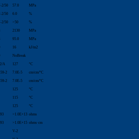
-2/50
57.0
MPa
-2/50
6.0
%
-2/50
>50
%
8
2130
MPa
8
95.0
MPa
9
16
kJ/m2
9
NoBreak
2/A
127
°C
59-2
7.0E-5
cm/cm/°C
59-2
7.0E-5
cm/cm/°C
125
°C
115
°C
125
°C
93
>1.0E+13
ohms
93
>1.0E+15
ohms·cm
V-2