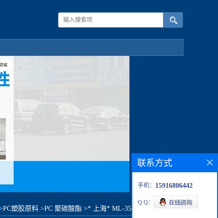
联系方式
手机：
15916806442
Q Q：
>
PC塑胶原料
>
PC 聚碳酸酯
>
* 上海* ML-3500ZPL原料价格