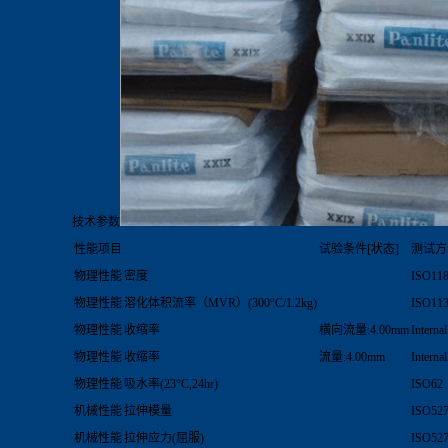
技术参数
性能项目
试验条件[状态]
测试方
物理性能
密度
ISO11
物理性能
溶化体积流率（MVR）(300°C/1.2kg)
ISO11
物理性能
收缩率
横向流量:4.00mm
Interna
物理性能
收缩率
流量:4.00mm
Interna
物理性能
吸水率(23°C,24hr)
ISO62
机械性能
拉伸模量
ISO527
机械性能
拉伸应力(屈服)
ISO527