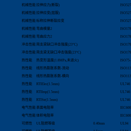
机械性能
拉伸应力(断裂)
ISO527
机械性能
拉伸应变(屈服)
ISO527
机械性能
标称拉伸断裂应变
ISO527
机械性能
弯曲模量2
ISO17
机械性能
弯曲应力2
ISO17
冲击性能
简支梁缺口冲击强度(23°C)
ISO17
冲击性能
简支梁无缺口冲击强度(23°C)
ISO17
热性能
热变形温度(1.8MPa,未退火)
ISO75-
热性能
线形热膨胀系数-流动
ISO113
热性能
线形热膨胀系数-横向
ISO113
热性能
RTIElec(1.5mm)
UL746
热性能
RTIImp(1.5mm)
UL746
热性能
RTIStr(1.5mm)
UL746
电气性能
表面电阻率
IEC600
电气性能
体积电阻率
IEC600
可燃性
UL阻燃等级
0.40mm
UL94