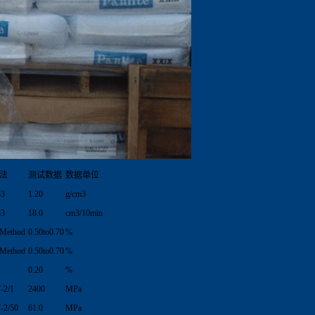
法
测试数据
数据单位
83
1.20
g/cm3
33
18.0
cm3/10min
lMethod
0.50to0.70
%
lMethod
0.50to0.70
%
0.20
%
-2/1
2400
MPa
-2/50
61.0
MPa