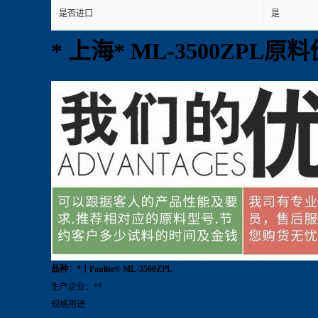
是否进口
是
* 上海* ML-3500ZPL原
品种：*丨Panlite® ML-3500ZPL
生产企业：**
规格用途