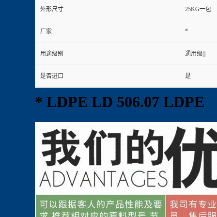
外形尺寸
25KG一包
*
厂家
用途级别
通用级|||
是否进口
是
* LDPE LD 506.07 LDPE