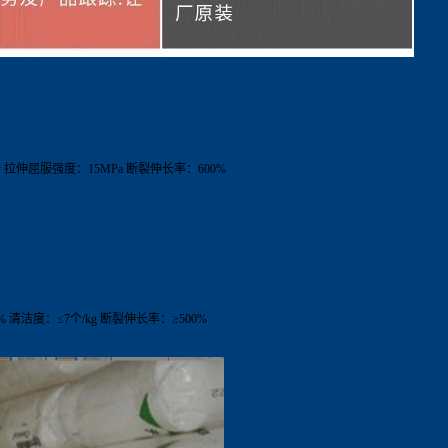
r
拉伸屈服强度：
15MPa
断裂伸长率：
600%
%
清洁度：≤
7
个
/kg
断裂伸长率：≥
500%