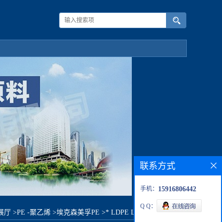
联系方式
手机：
15916806442
Q Q：
展厅
>
PE -聚乙烯
>
埃克森美孚PE
>
* LDPE LD 506.07 LDPE