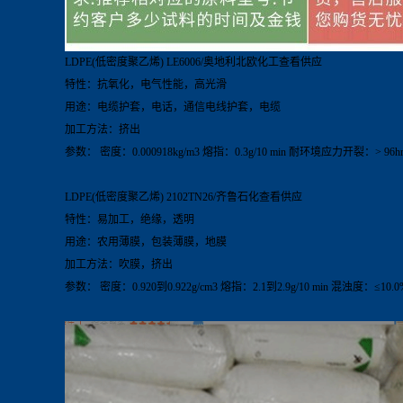
LDPE(
低密度聚乙烯
) LE6006/
奥地利北欧化工查看供应
特性：抗氧化，电气性能，高光滑
用途：电缆护套，电话，通信电线护套，电缆
加工方法：挤出
参数：
密度：
0.000918kg/m
3
熔指：
0.3g/10 min
耐环境应力开裂：
> 96h
LDPE(
低密度聚乙烯
) 2102TN26/
齐鲁石化查看供应
特性：易加工，绝缘，透明
用途：农用薄膜，包装薄膜，地膜
加工方法：吹膜，挤出
参数：
密度：
0.920
到
0.922g/cm
3
熔指：
2.1
到
2.9g/10 min
混浊度：≤
10.0