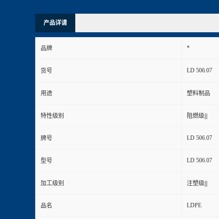
产品详请
*
品牌
LD 506.07
货号
用途
塑料制品
特性级别
阻燃级|||
LD 506.07
牌号
LD 506.07
型号
加工级别
注塑级|||
LDPE
品名