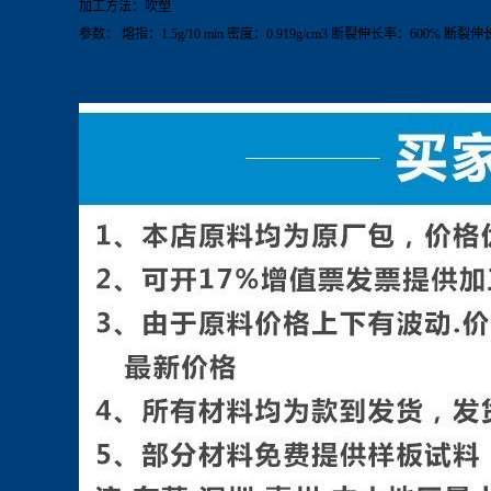
加工方法：吹塑
参数：
熔指：
1.5g/10 min
密度：
0.919g/cm
3
断裂伸长率：
600%
断裂伸