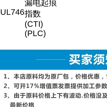
漏电起痕
UL746
指数
(CTI)
(PLC)