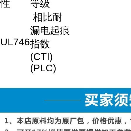
性
等级
相比耐
漏电起痕
UL746
指数
(CTI)
(PLC)