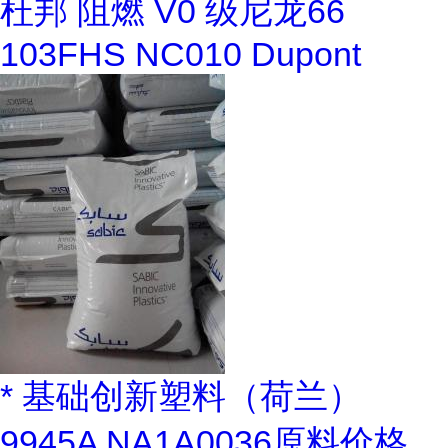
杜邦 阻燃 V0 级尼龙66
103FHS NC010 Dupont
* 基础创新塑料（荷兰）
9945A NA1A0036原料价格