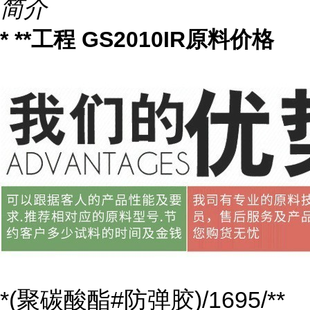
简介
* **工程 GS2010IR原料价格
*(聚碳酸酯#防弹胶)/1695/**