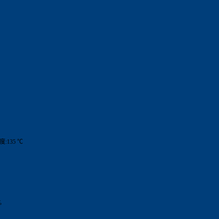
度:135 ℃
%