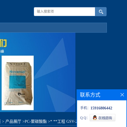
联系方式
手机：
15916806442
Q Q：
页
>
产品展厅
>
PC-聚碳酸酯
>
* **工程 GSV-2010R2原料价格