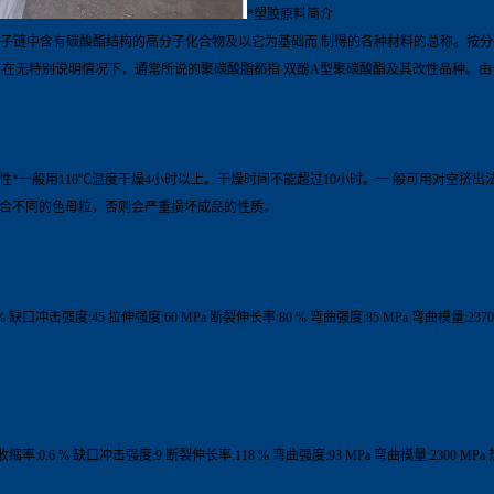
*塑胶原料简介
，它是一类分子链中含有碳酸酯结构的高分子化合物及以它为基础而 制得的各种材料的总称
万。在无特别说明情况下，通常所说的聚碳酸脂都指 双酚A型聚碳酸酯及其改性品种。
 改性*一般用110℃温度干燥4小时以上。干燥时间不能超过10小时。一 般可用对空挤
混合不同的色母粒，否则会严重损坏成品的性质。
6 % 缺口冲击强度:45 拉伸强度:60 MPa 断裂伸长率:80 % 弯曲强度:85 MPa 弯曲模量:237
成型收缩率:0.6 % 缺口冲击强度:9 断裂伸长率:118 % 弯曲强度:93 MPa 弯曲模量:2300 MPa