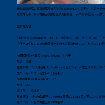
通称聚碳酸酯，聚碳酸酯英文名称为Polycarbonate，简 称*
族等几大类。并以双酚A型聚碳酸脂为最重要， 分子量通常为3－10
塑料的处理
*塑胶原料的吸水率较大， 加工前一定要预热干燥， 纯*干燥120℃，
的使用再生料，实际份量要视制品的品质要求而定。再生 料不能同时
*(聚碳酸酯#防弹胶)/303FR-3002BL/广达塑料
用途： 包覆
重要参数： 熔体流动速率:14 g/10min 密度:1.22 g/cm3 成型收缩率:0.00
生产厂商：广达工程塑料厂 [查看报价]
*(聚碳酸酯#防弹胶)/H-3001R/**
用途： 其它
特性备注：高流动
重要参数： 熔体流动速率:30 g/10min 密度:1.2 g/cm3 吸水率:0.24 % 
生产厂商：**化学有限公司 [查看报价]