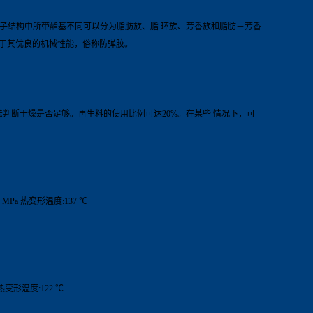
。按分子结构中所带酯基不同可以分为脂肪族、脂 环族、芳香族和脂肪－芳香
由于其优良的机械性能，俗称防弹胶。
出法判断干燥是否足够。再生料的使用比例可达20%。在某些 情况下，可
0 MPa 热变形温度:137 ℃
 热变形温度:122 ℃