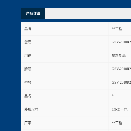
产品详请
品牌
**工程
GSV-2010R2
货号
用途
塑料制品
GSV-2010R2
牌号
GSV-2010R2
型号
*
品名
外形尺寸
25KG一包
厂家
**工程