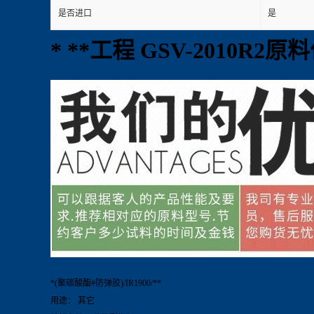
是否进口
是
* **工程 GSV-2010R2原
*(聚碳酸酯#防弹胶)/IR1900/**
用途： 其它