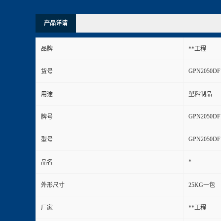
产品详请
品牌
**工程
GPN2050DF
货号
用途
塑料制品
GPN2050DF
牌号
GPN2050DF
型号
*
品名
外形尺寸
25KG一包
厂家
**工程