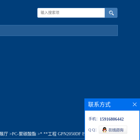
联系方式
手机：
15916806442
Q Q：
展厅
>
PC-聚碳酸酯
>
* **工程 GPN2050DF BK9001原料价格