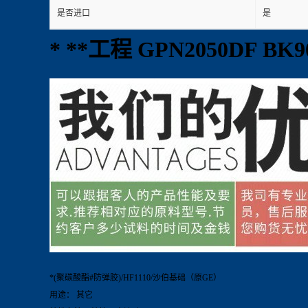
是否进口
是
* **工程 GPN2050DF B
*(聚碳酸酯#防弹胶)/HF1110/沙伯基础（原GE）
用途： 其它