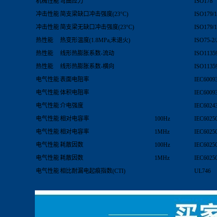
机械性能
弯曲应力
ISO178
冲击性能
简支梁缺口冲击强度(23°C)
ISO179/
冲击性能
简支梁无缺口冲击强度(23°C)
ISO179/
热性能
热变形温度(1.8MPa,未退火)
ISO75-2
热性能
线形热膨胀系数-流动
ISO1135
热性能
线形热膨胀系数-横向
ISO1135
电气性能
表面电阻率
IEC6009
电气性能
体积电阻率
IEC6009
电气性能
介电强度
IEC6024
电气性能
相对电容率
100Hz
IEC6025
电气性能
相对电容率
1MHz
IEC6025
电气性能
耗散因数
100Hz
IEC6025
电气性能
耗散因数
1MHz
IEC6025
电气性能
相比耐漏电起痕指数(CTI)
UL746