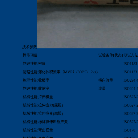
技术参数
性能项目
试验条件[状态]
测试方
物理性能
密度
ISO1183
物理性能
溶化体积流率（MVR）(300°C/1.2kg)
ISO1133
物理性能
收缩率
横向流量
ISO294-
物理性能
收缩率
流量
ISO294-
机械性能
拉伸模量
ISO527-
机械性能
拉伸应力(屈服)
ISO527-
机械性能
拉伸应变(屈服)
ISO527-
机械性能
标称拉伸断裂应变
ISO527-
机械性能
弯曲模量
ISO178