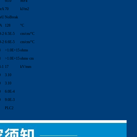
93.0
MPa
1eA
70
kJ/m2
1eU
NoBreak
/A
128
°C
9-2
6.5E-5
cm/cm/°C
9-2
6.6E-5
cm/cm/°C
3
>1.0E+15
ohms
3
>1.0E+15
ohms·cm
3-1
17
kV/mm
0
3.10
0
3.10
0
6.0E-4
0
9.0E-3
PLC2