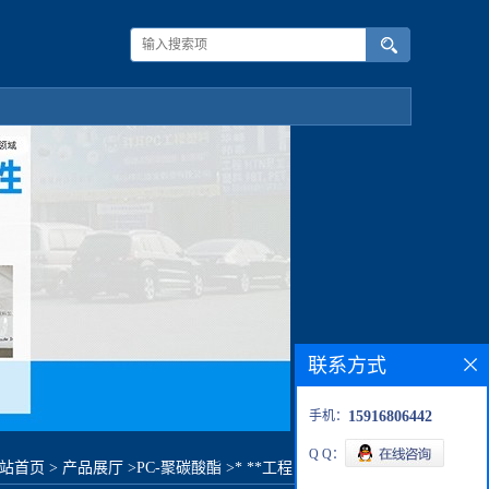
联系方式
手机：
15916806442
Q Q：
站首页
>
产品展厅
>
PC-聚碳酸酯
>
* **工程 7027U原料价格