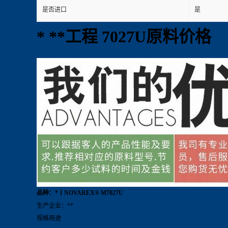
是否进口
是
* **工程 7027U原料价格
品种：*丨NOVAREX® M7027U
生产企业：**
规格用途