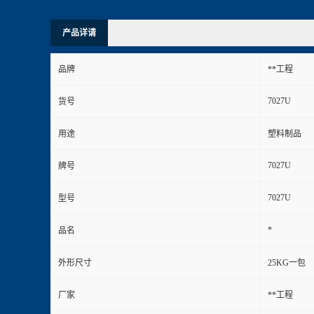
产品详请
品牌
**工程
7027U
货号
用途
塑料制品
7027U
牌号
7027U
型号
*
品名
外形尺寸
25KG一包
厂家
**工程