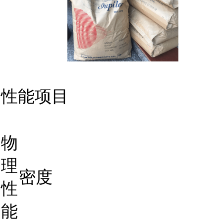
性能项目
物
理
密度
性
能