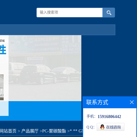
联系方式
手机：
15916806442
Q Q：
网站首页
>
产品展厅
>
PC-聚碳酸酯
>
* ** GN-3410原料价格