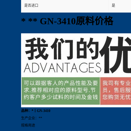
是否进口
是
* ** GN-3410原料价格
品种：*丨GN-3410
生产企业：**
规格用途