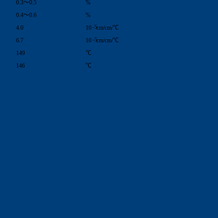
0.3～0.5
%
0.4～0.6
%
-5
4.0
10
cm/cm/℃
-5
6.7
10
cm/cm/℃
149
℃
146
℃