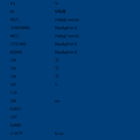
4.5
%
86
M标度
69(7)
J/m(kgf·cm/cm)
2
3530(36000)
Mpa(kgf/cm
)
69(7)
J/m(kgf·cm/cm)
2
127(1300)
Mpa(kgf/cm
)
2
82(840)
Mpa(kgf/cm
)
130
℃
120
℃
130
℃
185
V
3.16
100
sec
0.0025
3.07
0.0008
16
1×10
Ω.cm