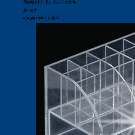
规格级别
其它 其它 其它
外观颜色
该料用途
备注说明
类型：阻燃型