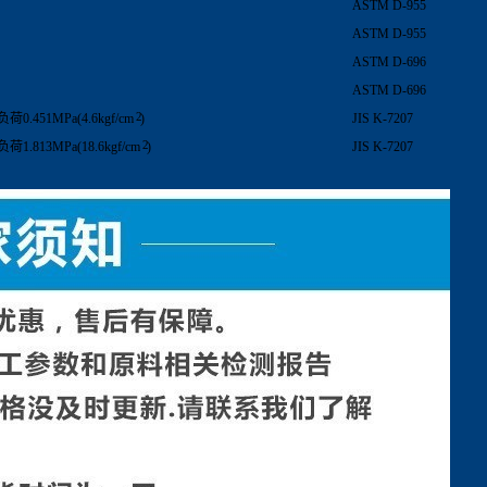
ASTM D-955
ASTM D-955
ASTM D-696
ASTM D-696
2
负荷0.451MPa(4.6kgf/cm
)
JIS K-7207
2
负荷1.813MPa(18.6kgf/cm
)
JIS K-7207