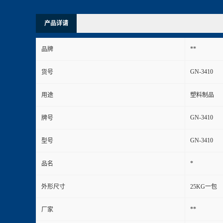
产品详请
**
品牌
GN-3410
货号
用途
塑料制品
GN-3410
牌号
GN-3410
型号
*
品名
外形尺寸
25KG一包
**
厂家