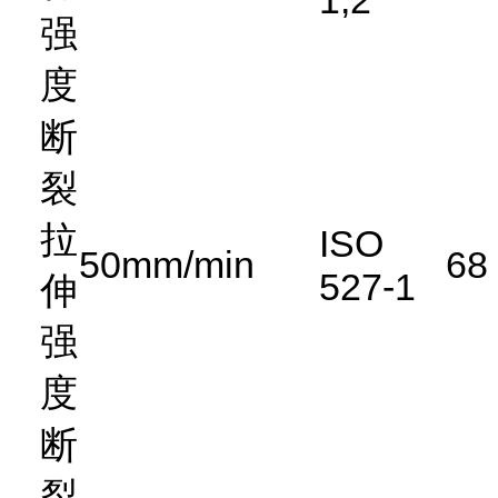
1,2
强
度
断
裂
拉
ISO
50mm/min
68
527-1
伸
强
度
断
裂