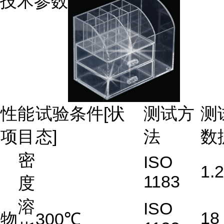
技术参数
性能
试验条件[状
测试方
测
项目
态]
法
数
密
ISO
1.2
1183
度
溶
ISO
18
物
300℃