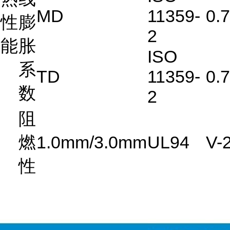
MD
11359-
0.7
性
膨
2
能
胀
ISO
系
TD
11359-
0.7
数
2
阻
燃
1.0mm/3.0mm
UL94
V-
性