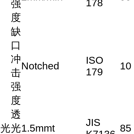
178
强
度
缺
口
冲
ISO
Notched
10
179
击
强
度
透
JIS
光
光
1.5mmt
85