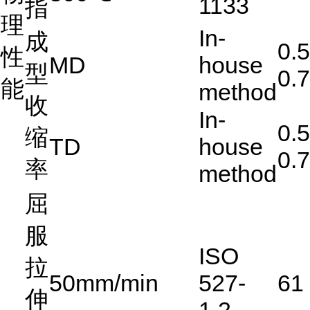
1133
指
理
In-
成
0.5
性
MD
house
型
0.7
能
method
收
In-
0.5
缩
TD
house
0.7
率
method
屈
服
ISO
拉
50mm/min
527-
61
伸