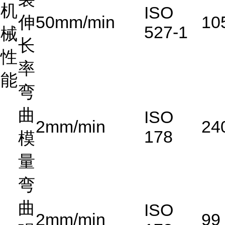
机
ISO
伸
50mm/min
10
527-1
械
长
性
率
能
弯
曲
ISO
2mm/min
24
178
模
量
弯
曲
ISO
2mm/min
99