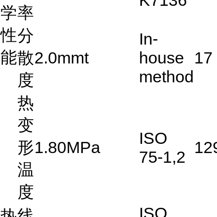
K7136
学
率
性
分
In-
能
散
2.0mmt
house
17
method
度
热
变
ISO
形
1.80MPa
12
75-1,2
温
度
ISO
热
线