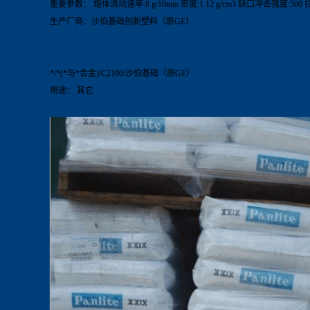
重要参数： 熔体流动速率:8 g/10min 密度:1.12 g/cm3 缺口冲击强度:500 
生产厂商：沙伯基础创新塑料（原GE）
*/*(*与*合金)/C2100/沙伯基础（原GE）
用途： 其它