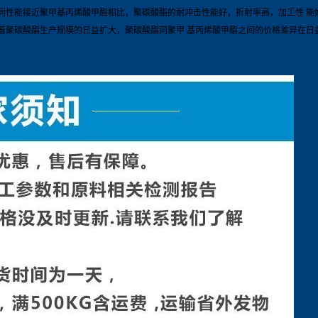
接近聚甲基丙烯酸甲酯相比，聚碳酸酯的耐冲击性能好，折射率高，加工性 能好，不
着聚碳酸酯生产规模的日益扩大，聚碳酸酯同聚甲 基丙烯酸甲酯之间的价格差异在日