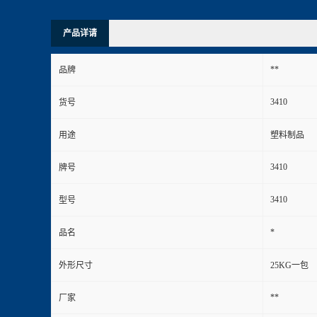
产品详请
**
品牌
3410
货号
用途
塑料制品
3410
牌号
3410
型号
*
品名
外形尺寸
25KG一包
**
厂家