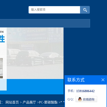
联系方式
手机：
15916806442
Q Q：
置：
网站首页
>
产品展厅
>
PC-聚碳酸酯
>
* ** 3410原料价格