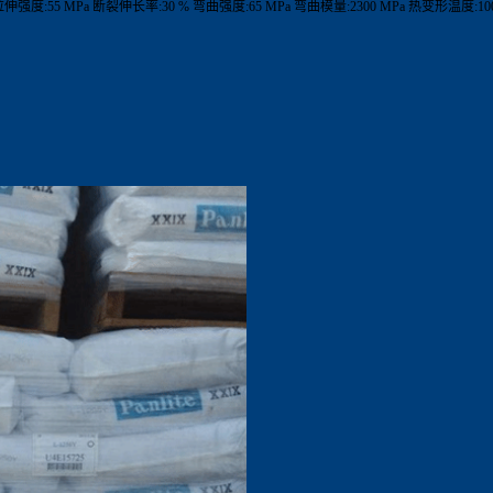
拉伸强度:55 MPa 断裂伸长率:30 % 弯曲强度:65 MPa 弯曲模量:2300 MPa 热变形温度:10