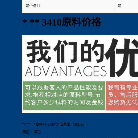
是否进口
是
* ** 3410原料价格
*/*(*与*合金)/C1100/沙伯基础（原GE）
用途： 其它