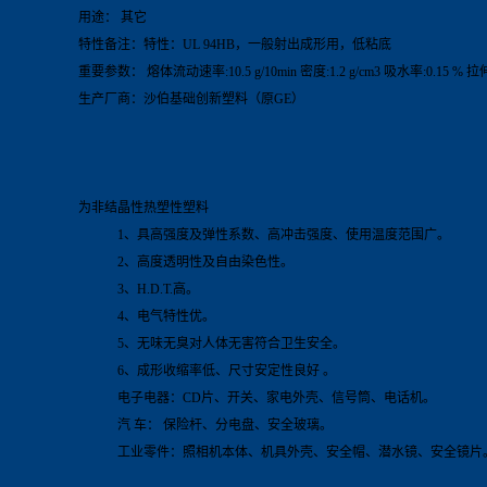
用途： 其它
特性备注：特性：UL 94HB，一般射出成形用，低粘底
重要参数： 熔体流动速率:10.5 g/10min 密度:1.2 g/cm3 吸水率:0.15 %
生产厂商：沙伯基础创新塑料（原GE）
为非结晶性热塑性塑料
1、具高强度及弹性系数、高冲击强度、使用温度范围广。
2、高度透明性及自由染色性。
3、H.D.T.高。
4、电气特性优。
5、无味无臭对人体无害符合卫生安全。
6、成形收缩率低、尺寸安定性良好 。
电子电器：CD片、开关、家电外壳、信号筒、电话机。
汽 车： 保险杆、分电盘、安全玻璃。
工业零件：照相机本体、机具外壳、安全帽、潜水镜、安全镜片