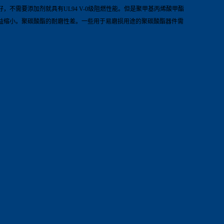
需要添加剂就具有UL94 V-0级阻燃性能。但是聚甲基丙烯酸甲酯
益缩小。聚碳酸酯的耐磨性差。一些用于易磨损用途的聚碳酸酯器件需