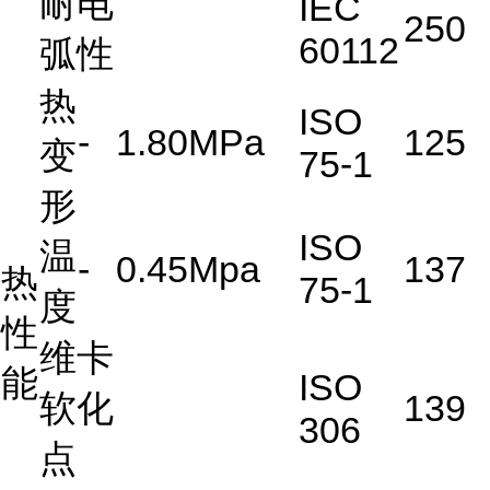
耐电
IEC
250
60112
弧性
热
ISO
-
1.80MPa
125
变
75-1
形
ISO
温
-
0.45Mpa
137
热
75-1
度
性
维卡
能
ISO
软化
139
306
点