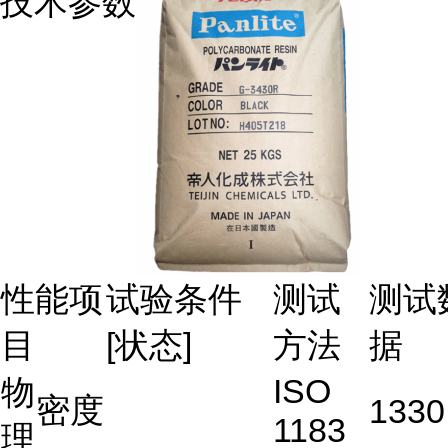
技术参数
性能项
试验条件
测试
测试
目
[状态]
方法
据
ISO
物
密度
1330
1183
理