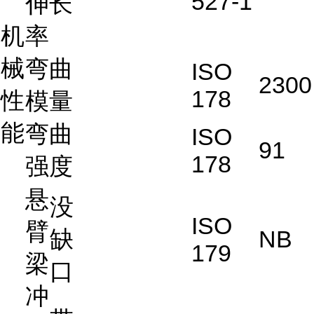
527-1
伸长
机
率
械
弯曲
ISO
2300
178
性
模量
能
弯曲
ISO
91
178
强度
悬
没
ISO
臂
缺
NB
179
梁
口
冲