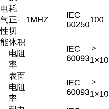
耗
电
IEC
正
-
1MHZ
100
气
60250
切
性
能
体积
＞
IEC
电阻
60093
1×10
率
表面
＞
IEC
电阻
60093
1×10
率