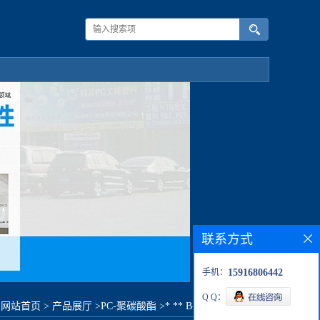
联系方式
手机：
15916806442
Q Q：
：
网站首页
>
产品展厅
>
PC-聚碳酸酯
>
* ** B-8110R原料价格