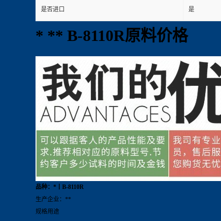
是否进口
是
* ** B-8110R原料价格
品种：*丨B-8110R
生产企业：**
规格用途