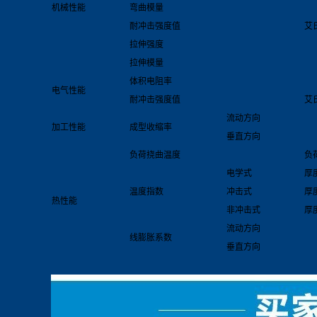
机械性能
弯曲模量
耐冲击强度值
艾
拉伸强度
拉伸模量
体积电阻率
电气性能
耐冲击强度值
艾
流动方向
加工性能
成型收缩率
垂直方向
负荷挠曲温度
负荷
电学式
厚度
温度指数
冲击式
厚度
热性能
非冲击式
厚度
流动方向
线膨胀系数
垂直方向