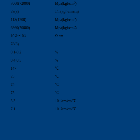
2
7060(72000)
Mpa(kgf/cm
)
78(8)
J/m(kgf·cm/cm)
2
118(1200)
Mpa(kgf/cm
)
2
6860(70000)
Mpa(kgf/cm
)
2
5
10
～10
Ω.cm
78(8)
0.1-0.2
%
0.4-0.5
%
147
℃
75
℃
75
℃
75
℃
-5
3.3
10
cm/cm/℃
-5
7.1
10
cm/cm/℃