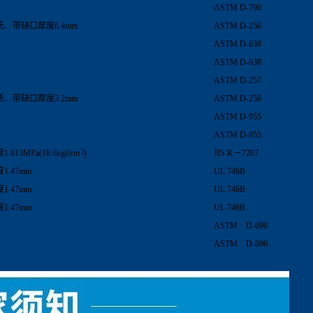
ASTM D-790
氏、带缺口厚度6.4mm
ASTM D-256
ASTM D-638
ASTM D-638
ASTM D-257
氏、带缺口厚度3.2mm
ASTM D-256
ASTM D-955
ASTM D-955
2
1.813MPa(18.6kgf/cm
)
JIS K－7207
1.47mm
UL 746B
1.47mm
UL 746B
1.47mm
UL 746B
ASTM D-696
ASTM D-696