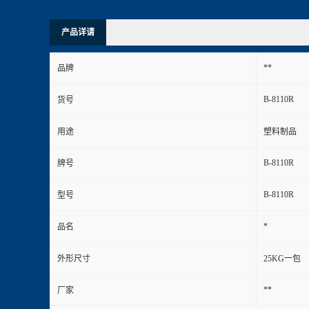
产品详请
**
品牌
B-8110R
货号
用途
塑料制品
B-8110R
牌号
B-8110R
型号
*
品名
外形尺寸
25KG一包
**
厂家