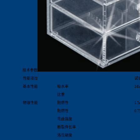
技术参数
性能项目
试
基本性能
吸水率
24
比重
物理性能
阻燃性
1.
阻燃性
0.
弯曲强度
断裂伸长率
洛氏硬度