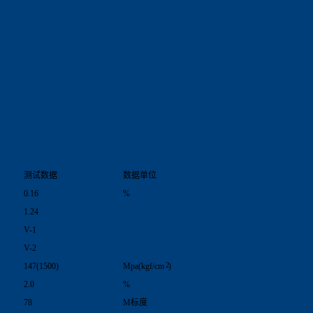
测试数据
数据单位
0.16
%
1.24
V-1
V-2
2
147(1500)
Mpa(kgf/cm
)
2.0
%
78
M标度