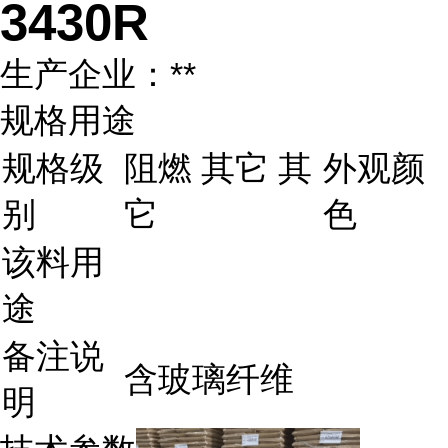
3430R
生产企业：**
规格用途
规格级
阻燃 其它 其
外观颜
别
它
色
该料用
途
备注说
含玻璃纤维
明