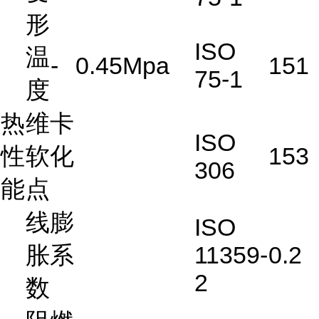
形
ISO
温
-
0.45Mpa
151
75-1
度
热
维卡
ISO
性
软化
153
306
能
点
线膨
ISO
胀系
11359-
0.2
2
数