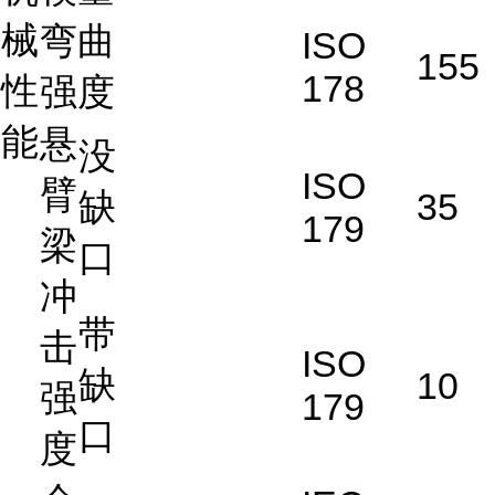
械
弯曲
ISO
155
178
性
强度
能
悬
没
ISO
臂
缺
35
179
梁
口
冲
带
击
ISO
缺
10
强
179
口
度