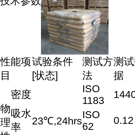
技术参数
性能项
试验条件
测试方
测试
目
[状态]
法
据
ISO
密度
144
1183
物
吸水
ISO
0.12
23℃,24hrs
理
62
率