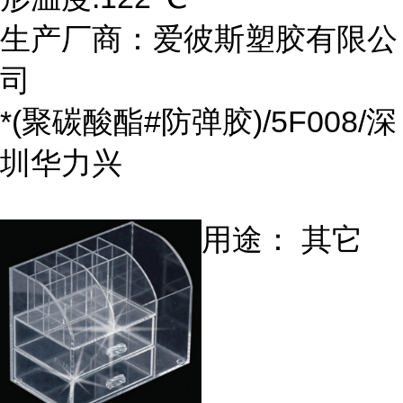
生产厂商：爱彼斯塑胶有限公
司
*(聚碳酸酯#防弹胶)/5F008/深
圳华力兴
用途： 其它