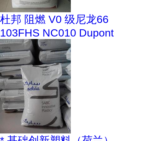
杜邦 阻燃 V0 级尼龙66
103FHS NC010 Dupont
* 基础创新塑料（荷兰）