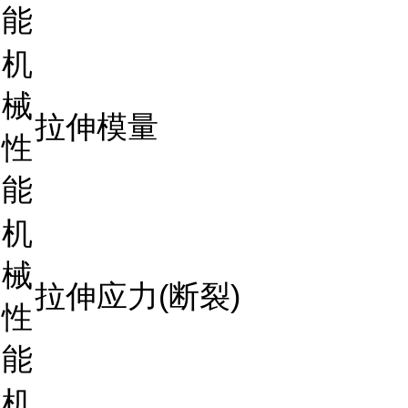
能
机
械
拉伸模量
性
能
机
械
拉伸应力(断裂)
性
能
机