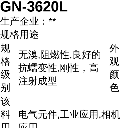
GN-3620L
生产企业：**
规格用途
规
外
无溴,阻燃性,良好的
格
观
抗蠕变性,刚性，高
级
颜
注射成型
别
色
该
料
电气元件,工业应用,相机
用
应用