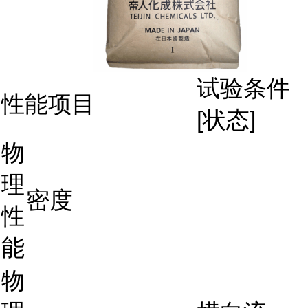
试验条件
性能项目
[状态]
物
理
密度
性
能
物