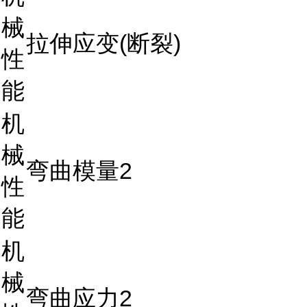
械
拉伸应变(断裂)
性
能
机
械
弯曲模量2
性
能
机
械
弯曲应力2