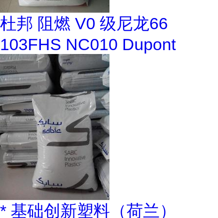
杜邦 阻燃 V0 级尼龙66
103FHS NC010 Dupont
* 基础创新塑料（荷兰）