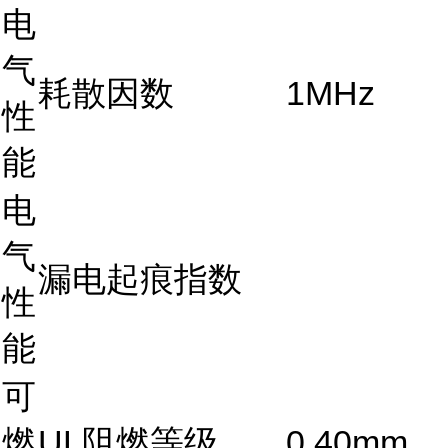
电
气
耗散因数
1MHz
性
能
电
气
漏电起痕指数
性
能
可
燃
UL阻燃等级
0.40mm