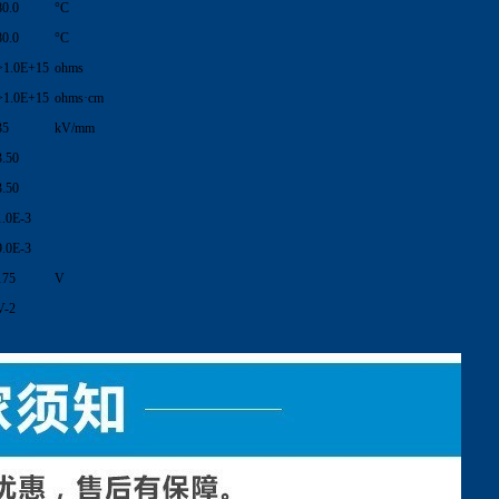
80.0
°C
80.0
°C
>1.0E+15
ohms
>1.0E+15
ohms·cm
35
kV/mm
3.50
3.50
1.0E-3
9.0E-3
175
V
V-2