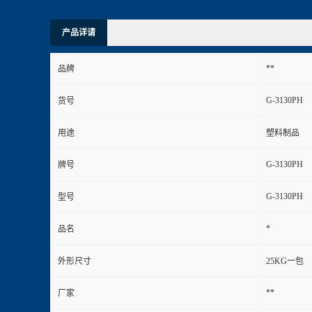
产品详请
**
品牌
G-3130PH
货号
用途
塑料制品
G-3130PH
牌号
G-3130PH
型号
*
品名
外形尺寸
25KG一包
**
厂家