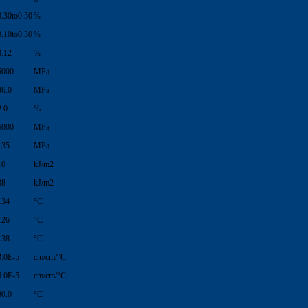
0.30to0.50
%
0.10to0.30
%
0.12
%
5000
MPa
86.0
MPa
2.0
%
6000
MPa
135
MPa
10
kJ/m2
38
kJ/m2
134
°C
126
°C
138
°C
3.0E-5
cm/cm/°C
6.0E-5
cm/cm/°C
80.0
°C