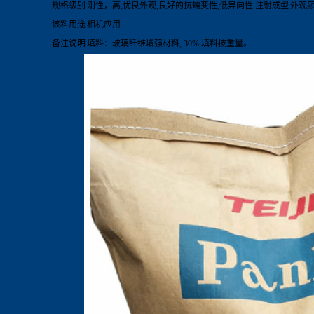
规格级别
刚性，高,优良外观,良好的抗蠕变性,低异向性 注射成型
外观
该料用途
相机应用
备注说明
填料：玻璃纤维增强材料, 30% 填料按重量。