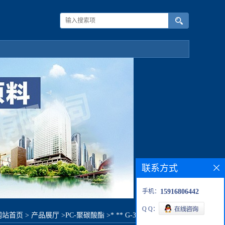
联系方式
手机：
15916806442
Q Q：
网站首页
>
产品展厅
>
PC-聚碳酸酯
>
* ** G-3130PH原料价格