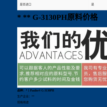
是否进口
是
* ** G-3130PH原料价格
品种：*丨Panlite® G-3130PH
生产企业：**
规格用途