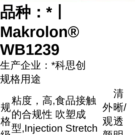
品种：*丨
Makrolon®
WB1239
生产企业：*科思创
规格用途
清
粘度，高,食品接触
规
外
晰/
的合规性 吹塑成
格
观
透
型,Injection Stretch