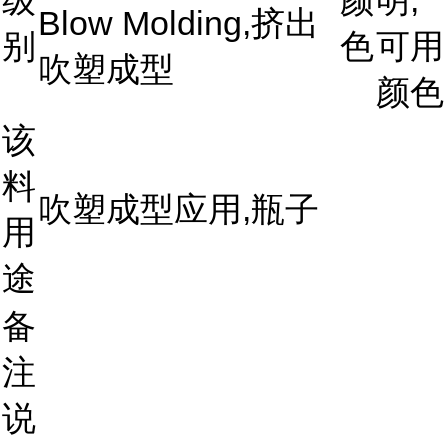
级
颜
明,
Blow Molding,挤出
别
色
可用
吹塑成型
颜色
该
料
吹塑成型应用,瓶子
用
途
备
注
说