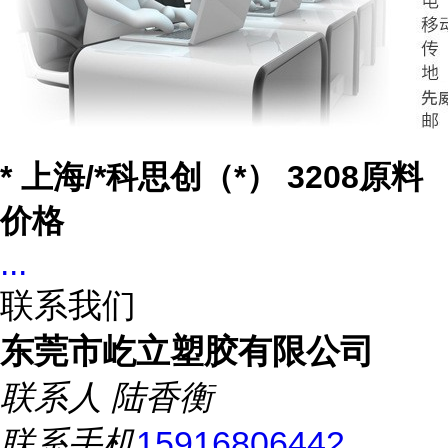
* 上海/*科思创（*） 3208原料
价格
...
联系我们
东莞市屹立塑胶有限公司
联系人
陆香衡
联系手机
15916806442