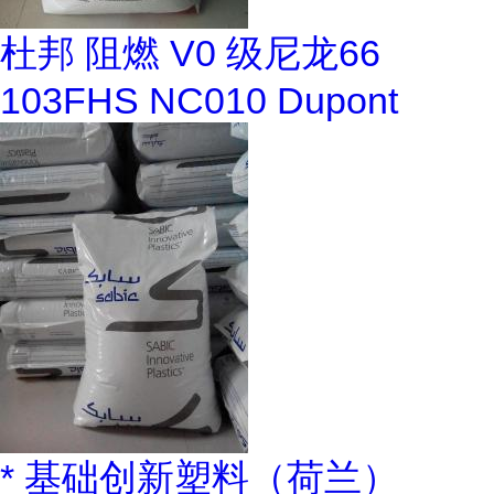
杜邦 阻燃 V0 级尼龙66
103FHS NC010 Dupont
* 基础创新塑料（荷兰）