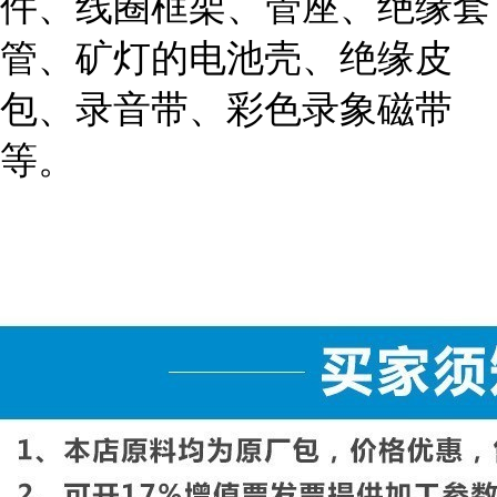
件、线圈框架、管座、绝缘套
管、矿灯的电池壳、绝缘皮
包、录音带、彩色录象磁带
等。