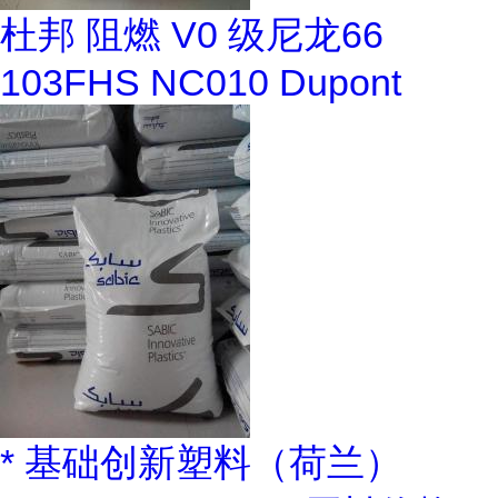
杜邦 阻燃 V0 级尼龙66
103FHS NC010 Dupont
* 基础创新塑料（荷兰）