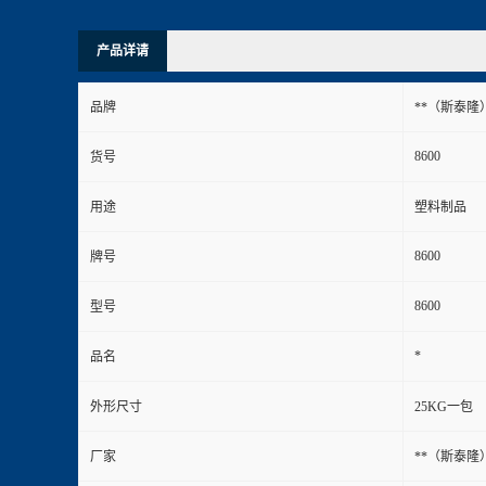
产品详请
品牌
**（斯泰隆
8600
货号
用途
塑料制品
8600
牌号
8600
型号
*
品名
外形尺寸
25KG一包
厂家
**（斯泰隆