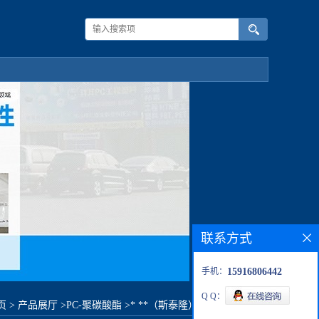
联系方式
手机：
15916806442
Q Q：
页
>
产品展厅
>
PC-聚碳酸酯
>
* **（斯泰隆） 8600原料价格