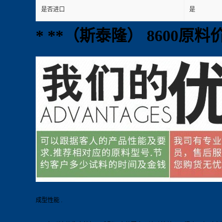
是否进口
是
* **（斯泰隆） 8600原料
成型性能 .