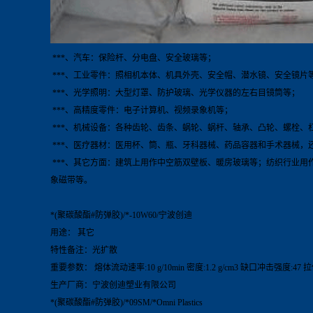
***、汽车：保险杆、分电盘、安全玻璃等；
***、工业零件：照相机本体、机具外壳、安全帽、潜水镜、安全镜片
***、光学照明：大型灯罩、防护玻璃、光学仪器的左右目镜筒等；
***、高精度零件：电子计算机、视频录象机等；
***、机械设备：各种齿轮、齿条、蜗轮、蜗杆、轴承、凸轮、螺栓、
***、医疗器材：医用杯、筒、瓶、牙科器械、药品容器和手术器械，
***、其它方面：建筑上用作中空筋双壁板、暖房玻璃等；纺织行业
象磁带等。
*(聚碳酸酯#防弹胶)/*-10W60/宁波创迪
用途： 其它
特性备注：光扩散
重要参数： 熔体流动速率:10 g/10min 密度:1.2 g/cm3 缺口冲击强度:47 
生产厂商：宁波创迪塑业有限公司
*(聚碳酸酯#防弹胶)/*09SM/*Omni Plastics