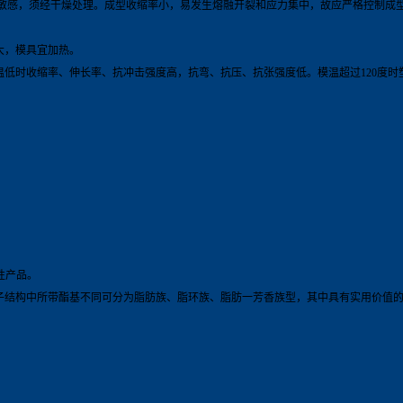
水敏感，须经干燥处理。成型收缩率小，易发生熔融开裂和应力集中，故应严格控制成
大，模具宜加热。
温低时收缩率、伸长率、抗冲击强度高，抗弯、抗压、抗张强度低。模温超过120度时
线性产品。
，按分子结构中所带酯基不同可分为脂肪族、脂环族、脂肪一芳香族型，其中具有实用价