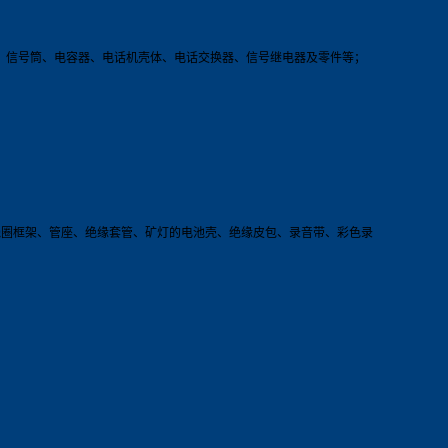
壳、信号筒、电容器、电话机壳体、电话交换器、信号继电器及零件等；
线圈框架、管座、绝缘套管、矿灯的电池壳、绝缘皮包、录音带、彩色录