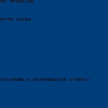
型条件，塑件须经退火处理。
塑件冷却慢，易变形粘模.
值的是芳香族聚碳酸酯，并以双酚A型聚碳酸酯为最重要，分子量通常为3～