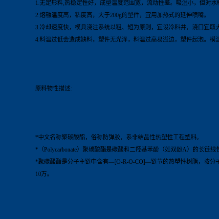
1.无定形料,热稳定性好，成型温度范围宽，流动性差。吸湿小，但对
2.熔融温度高，粘度高，大于200g的塑件，宜用加热式的延伸喷嘴。
3.冷却速度快，模具浇注系统以粗、短为原则，宜设冷料井，浇口宜取
4.料温过低会造成缺料，塑件无光泽，料温过高易溢边，塑件起泡。模
原料物性描述:
*中文名称聚碳酸酯，俗称防弹胶，系非结晶性热塑性工程塑料。
*（Polycarbonate）聚碳酸酯是碳酸和二羟基苯酚（如双酚A）的长链
*聚碳酸酯是分子主链中含有—[O-R-O-CO]—链节的热塑性树脂
10万。