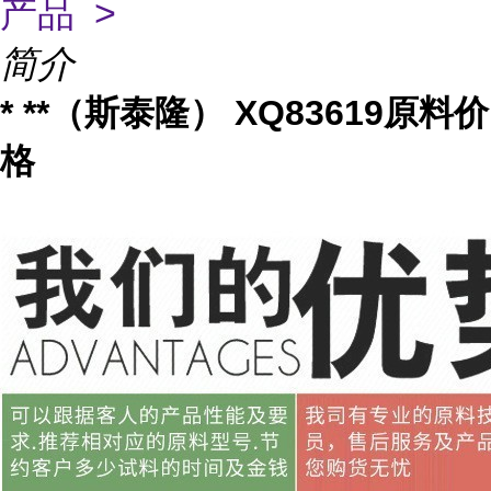
产品 >
简介
* **（斯泰隆） XQ83619原料价
格