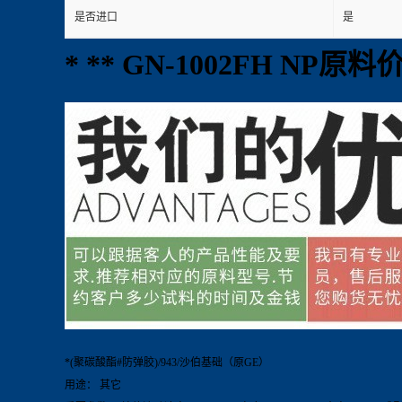
是否进口
是
* ** GN-1002FH NP原料
*(聚碳酸酯#防弹胶)/943/沙伯基础（原GE）
用途： 其它