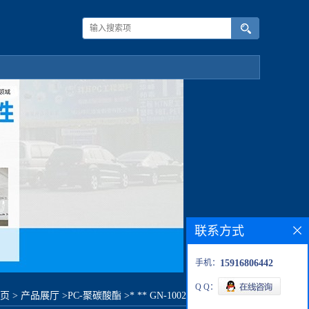
联系方式
手机：
15916806442
Q Q：
页
>
产品展厅
>
PC-聚碳酸酯
>
* ** GN-1002FH NP原料价格