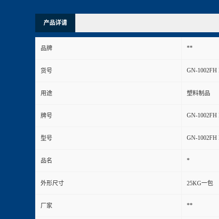
产品详请
**
品牌
GN-1002FH
货号
用途
塑料制品
GN-1002FH
牌号
GN-1002FH
型号
*
品名
外形尺寸
25KG一包
**
厂家