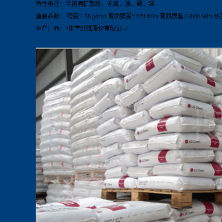
特性备注：半透明扩散级，无氯，溴，磷，锑
重要参数： 密度:1.16 g/cm3 弯曲强度:1020 MPa 弯曲模量:22800 MPa 
生产厂商：*化学纤维股份有限公司