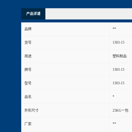
产品详请
**
品牌
1303-15
货号
用途
塑料制品
1303-15
牌号
1303-15
型号
*
品名
外形尺寸
25KG一包
**
厂家