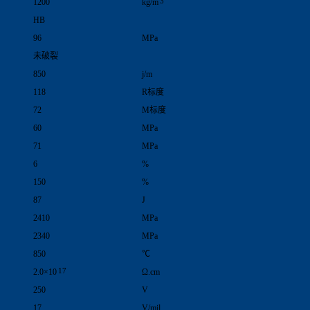
3
1200
kg/m
HB
96
MPa
未破裂
850
j/m
118
R标度
72
M标度
60
MPa
71
MPa
6
%
150
%
87
J
2410
MPa
2340
MPa
850
℃
17
2.0×10
Ω.cm
250
V
17
V/mil