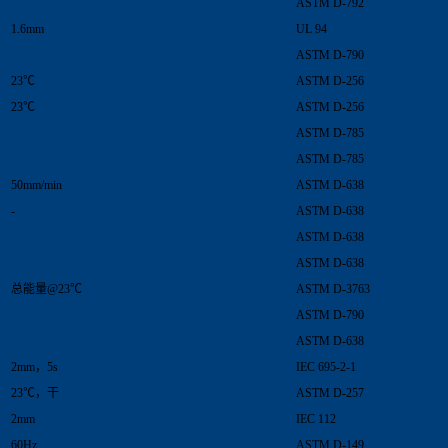
ASTM D-792
1.6mm
UL 94
ASTM D-790
23℃
ASTM D-256
23℃
ASTM D-256
ASTM D-785
ASTM D-785
50mm/min
ASTM D-638
-
ASTM D-638
ASTM D-638
ASTM D-638
总能量@23℃
ASTM D-3763
ASTM D-790
ASTM D-638
2mm，5s
IEC 695-2-1
23℃，干
ASTM D-257
2mm
IEC 112
60Hz
ASTM D-149