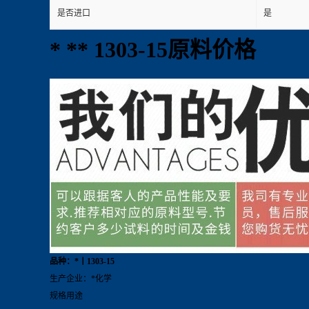
是否进口
是
* ** 1303-15原料价格
品种：*丨1303-15
生产企业：*化学
规格用途