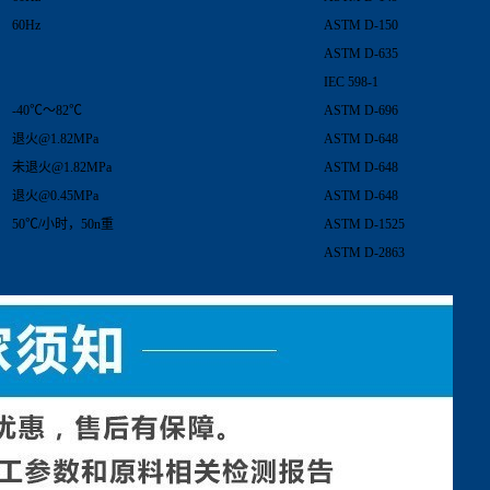
60Hz
ASTM D-150
ASTM D-635
IEC 598-1
-40℃～82℃
ASTM D-696
退火@1.82MPa
ASTM D-648
未退火@1.82MPa
ASTM D-648
退火@0.45MPa
ASTM D-648
50℃/小时，50n重
ASTM D-1525
ASTM D-2863