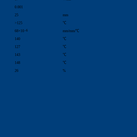
0.001
25
mm
>125
℃
-6
68×10
mm/mm/℃
140
℃
127
℃
143
℃
148
℃
26
%