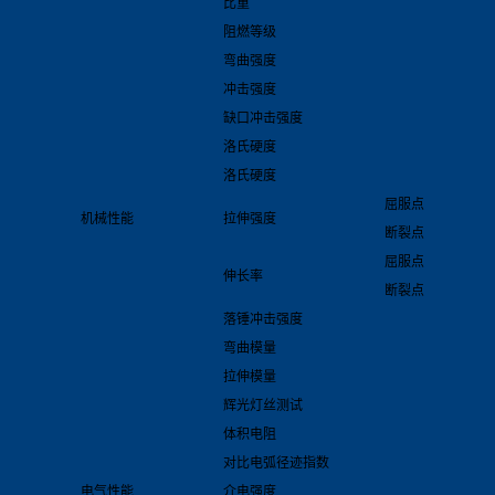
比重
阻燃等级
弯曲强度
冲击强度
缺口冲击强度
洛氏硬度
洛氏硬度
屈服点
机械性能
拉伸强度
断裂点
屈服点
伸长率
断裂点
落锤冲击强度
弯曲模量
拉伸模量
辉光灯丝测试
体积电阻
对比电弧径迹指数
电气性能
介电强度