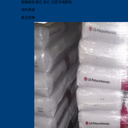
规格级别
其它 其它 注塑
外观颜色
该料用途
备注说明